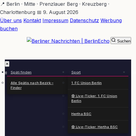
Zum
📍 Berlin · Mitte · Prenzlauer Berg · Kreuzberg ·
Hauptinhalt
Charlottenburg
📅 9. August 2026
springen
Über uns
Kontakt
Impressum
Datenschutz
Werbung
buchen
Suchen
BerlinEcho – Zur Startseite
✕
rkte
Späti finden
Sport
Ge
n
Alle Spätis nach Bezirk –
1. FC Union Berlin
Finder
🔴 Live-Ticker: 1. FC Union
Berlin
Hertha BSC
🔴 Live-Ticker: Hertha BSC