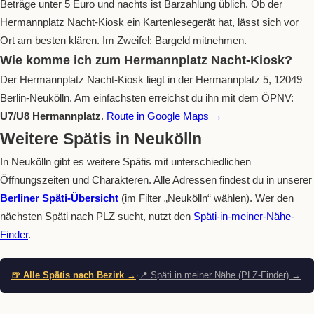
Beträge unter 5 Euro und nachts ist Barzahlung üblich. Ob der
Hermannplatz Nacht-Kiosk ein Kartenlesegerät hat, lässt sich vor
Ort am besten klären. Im Zweifel: Bargeld mitnehmen.
Wie komme ich zum Hermannplatz Nacht-Kiosk?
Der Hermannplatz Nacht-Kiosk liegt in der Hermannplatz 5, 12049
Berlin-Neukölln. Am einfachsten erreichst du ihn mit dem ÖPNV:
U7/U8 Hermannplatz
.
Route in Google Maps →
Weitere Spätis in Neukölln
In Neukölln gibt es weitere Spätis mit unterschiedlichen
Öffnungszeiten und Charakteren. Alle Adressen findest du in unserer
Berliner Späti-Übersicht
(im Filter „Neukölln“ wählen). Wer den
nächsten Späti nach PLZ sucht, nutzt den
Späti-in-meiner-Nähe-
Finder
.
🍺 Alle Spätis nach Bezirk →
·
📍 Späti in meiner Nähe (PLZ-Finder) →