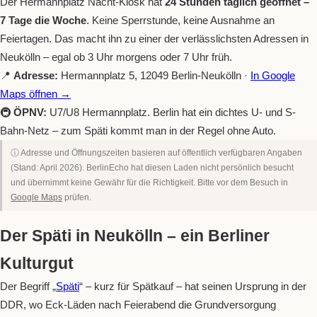
Der Hermannplatz Nacht-Kiosk hat
24 Stunden täglich geöffnet –
7 Tage die Woche
. Keine Sperrstunde, keine Ausnahme an
Feiertagen. Das macht ihn zu einer der verlässlichsten Adressen in
Neukölln – egal ob 3 Uhr morgens oder 7 Uhr früh.
📍
Adresse:
Hermannplatz 5, 12049 Berlin-Neukölln ·
In Google
Maps öffnen →
🚇
ÖPNV:
U7/U8 Hermannplatz. Berlin hat ein dichtes U- und S-
Bahn-Netz – zum Späti kommt man in der Regel ohne Auto.
ⓘ Adresse und Öffnungszeiten basieren auf öffentlich verfügbaren Angaben
(Stand: April 2026). BerlinEcho hat diesen Laden nicht persönlich besucht
und übernimmt keine Gewähr für die Richtigkeit. Bitte vor dem Besuch in
Google Maps
prüfen.
Der Späti in Neukölln – ein Berliner
Kulturgut
Der Begriff „
Späti
“ – kurz für Spätkauf – hat seinen Ursprung in der
DDR, wo Eck-Läden nach Feierabend die Grundversorgung