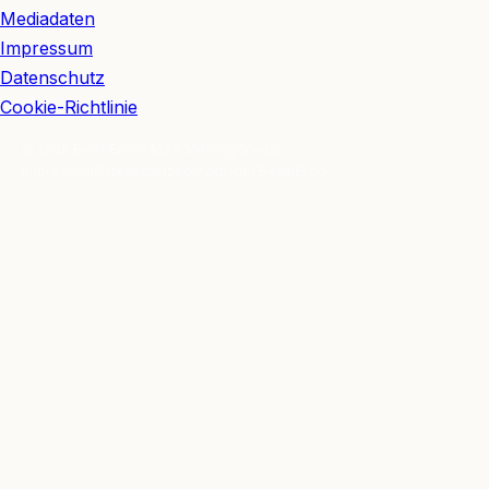
Mediadaten
Impressum
Datenschutz
Cookie-Richtlinie
© 2026 BerlinEcho · Maik Möhring Media
Impressum
Datenschutz
Kontakt
Über BerlinEcho