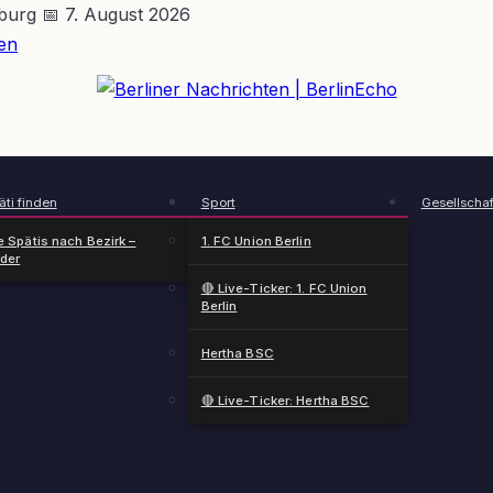
nburg
📅 7. August 2026
en
BerlinEcho – Zur Startseite
ti finden
Sport
Gesellschaf
e Spätis nach Bezirk –
1. FC Union Berlin
nder
🔴 Live-Ticker: 1. FC Union
Berlin
Hertha BSC
🔴 Live-Ticker: Hertha BSC