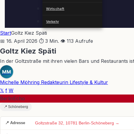
Wirtschaft
Verkehr
Start
Goltz Kiez Späti
📅 16. April 2026
⏱ 3 Min.
👁 113 Aufrufe
Goltz Kiez Späti
In der Goltzstraße mit ihren vielen Bars und Restaurants i
MM
Michelle Möhring
Redakteurin Lifestyle & Kultur
𝕏
f
W
BerlinEcho
📍 Schöneberg
📍 Adresse
Goltzstraße 32, 10781 Berlin-Schöneberg →