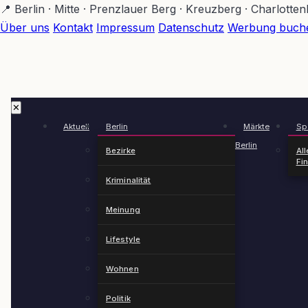
Zum
📍 Berlin · Mitte · Prenzlauer Berg · Kreuzberg · Charlotte
Hauptinhalt
Über uns
Kontakt
Impressum
Datenschutz
Werbung buch
springen
✕
Aktuell
Berlin
Märkte
Spä
Berlin
Bezirke
All
Fi
Kriminalität
Meinung
Lifestyle
Wohnen
Politik