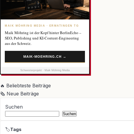
MAIK MÖHRING MEDIA · ERMATINGEN TG
Maik Möhring ist der Kopf hinter BerlinEcho –
SEO, Publishing und KI-Content-Engineering
aus der Schweiz.
MAIK-MOEHRING.CH →
Schwesterprojekt · Maik Möhring Media
🔥
Beliebteste Beiträge
🗞
Neue Beiträge
Suchen
Suchen
🏷