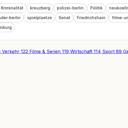
Kriminalität
kreuzberg
polizei-berlin
Politik
neukoell
nder-berlin
spielplaetze
Senat
Friedrichshain
filme-u
enburg
5
Verkehr
122
Filme & Serien
119
Wirtschaft
114
Sport
89
Ge