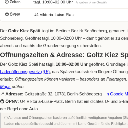
🕐 Zeiten
tägl. 10:00–02:00 Uhr
Angaben ohne Gewähr
🚇 ÖPNV
U4 Viktoria-Luise-Platz
Der
Goltz Kiez Späti
liegt im Berliner Bezirk Schöneberg, genauer: i
Schöneberg. Geöffnet tägl. 10:00–02:00 Uhr – damit gehört er zu den
abends und nachts die Grundversorgung sicherstellen.
Öffnungszeiten & Adresse: Goltz Kiez Sp
Der Goltz Kiez Späti hat
tägl. 10:00–02:00 Uhr
geöffnet. Grundlage 
Ladenöffnungsgesetz (§ 5)
, das Spätverkaufsstellen längere Öffnun
erlaubt.
Öffnungszeiten können variieren – besonders an Feiertagen. A
Maps
prüfen.
📍
Adresse:
Goltzstraße 32, 10781 Berlin-Schöneberg ·
In Google 
🚇
ÖPNV:
U4 Viktoria-Luise-Platz. Berlin hat ein dichtes U- und S
der Regel ohne Auto.
ⓘ Adresse und Öffnungszeiten basieren auf öffentlich verfügbaren Angaben (Sta
Laden nicht persönlich besucht und übernimmt keine Gewähr für die Richtigkeit