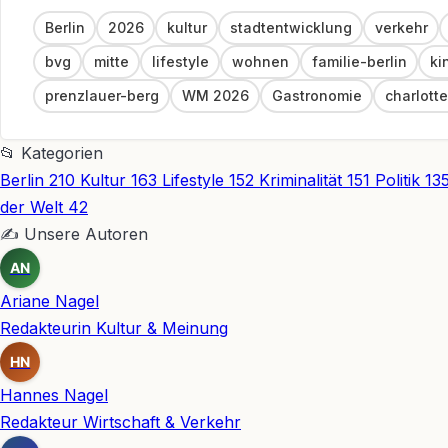
Link
Berlin
2026
kultur
stadtentwicklung
verkehr
bvg
mitte
lifestyle
wohnen
familie-berlin
ki
prenzlauer-berg
WM 2026
Gastronomie
charlott
📂
Kategorien
Berlin
210
Kultur
163
Lifestyle
152
Kriminalität
151
Politik
13
der Welt
42
✍
Unsere Autoren
AN
Ariane Nagel
Redakteurin Kultur & Meinung
HN
Hannes Nagel
Redakteur Wirtschaft & Verkehr