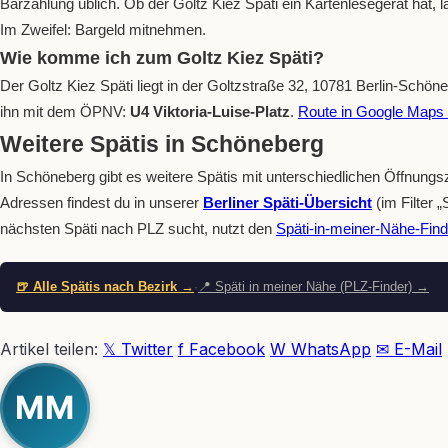
Barzahlung üblich. Ob der Goltz Kiez Späti ein Kartenlesegerät hat, l
Im Zweifel: Bargeld mitnehmen.
Wie komme ich zum Goltz Kiez Späti?
Der Goltz Kiez Späti liegt in der Goltzstraße 32, 10781 Berlin-Schön
ihn mit dem ÖPNV:
U4 Viktoria-Luise-Platz
.
Route in Google Maps
Weitere Spätis in Schöneberg
In Schöneberg gibt es weitere Spätis mit unterschiedlichen Öffnungs
Adressen findest du in unserer
Berliner Späti-Übersicht
(im Filter 
nächsten Späti nach PLZ sucht, nutzt den
Späti-in-meiner-Nähe-Find
🍺 Alle Spätis nach Bezirk →
·
📍 Späti in meiner Nähe (PLZ-Finder) →
Artikel teilen:
𝕏 Twitter
f Facebook
W WhatsApp
✉ E-Mail
MM