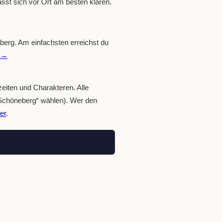
ässt sich vor Ort am besten klären.
eberg. Am einfachsten erreichst du
 →
zeiten und Charakteren. Alle
„Schöneberg“ wählen). Wer den
er
.