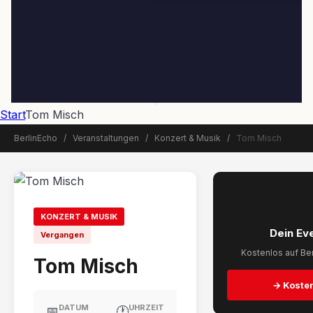
Start
Tom Misch
BerlinEcho
/
Veranstaltungen
/
Konzert & Musik
/
Tom Misch
📅 Veranstaltung beendet
KONZERT & MUSIK
Dein Ev
Vergangen
Kostenlos auf Ber
Tom Misch
→ Kosten
DATUM
UHRZEIT
📅
🕐