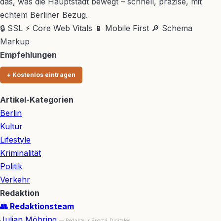
das, was die Hauptstadt bewegt – schnell, präzise, mit
echtem Berliner Bezug.
🔒 SSL
⚡ Core Web Vitals
📱 Mobile First
🔎 Schema
Markup
Empfehlungen
+ Kostenlos eintragen
Artikel-Kategorien
Berlin
Kultur
Lifestyle
Kriminalität
Politik
Verkehr
Redaktion
👥 Redaktionsteam
Julian Möhring
— Redakteur Sport & Digitales