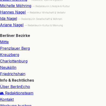
Michelle Möhring
— Redakteurin Lifestyle & Kultur
Hannes Nagel
— Redakteur Wirtschaft & Verkehr
Ida Nagel
— Redakteurin Gesellschaft & Wohnen
Ariane Nagel
— Redakteurin Kultur & Meinung
Berliner Bezirke
Mitte
Prenzlauer Berg
Kreuzberg
Charlottenburg
Neukölln
Friedrichshain
Info & Rechtliches
Über BerlinEcho
👥 Redaktionsteam
Kontakt
Werbung buchen