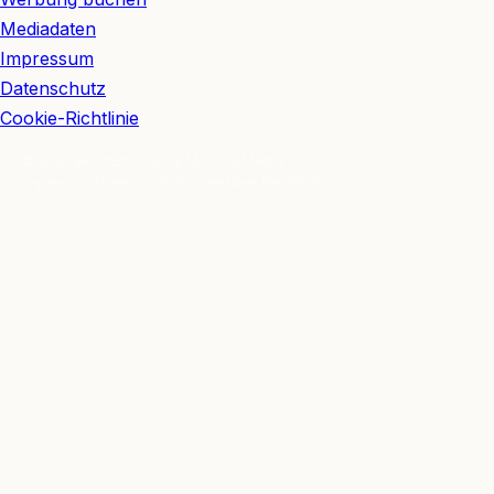
Mediadaten
Impressum
Datenschutz
Cookie-Richtlinie
© 2026 BerlinEcho · Maik Möhring Media
Impressum
Datenschutz
Kontakt
Über BerlinEcho