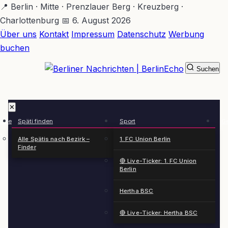
Zum
📍 Berlin · Mitte · Prenzlauer Berg · Kreuzberg ·
Hauptinhalt
Charlottenburg
📅 6. August 2026
springen
Über uns
Kontakt
Impressum
Datenschutz
Werbung
buchen
Suchen
BerlinEcho – Zur Startseite
✕
rkte
Späti finden
Sport
Ge
n
Alle Spätis nach Bezirk –
1. FC Union Berlin
Finder
🔴 Live-Ticker: 1. FC Union
Berlin
Hertha BSC
🔴 Live-Ticker: Hertha BSC