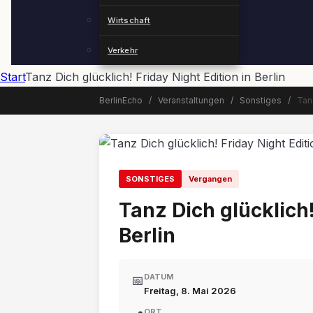
Wirtschaft
Verkehr
Start
Tanz Dich glücklich! Friday Night Edition in Berlin
BerlinEcho
/
Veranstaltungen
/
Sonstiges
/
Tanz
📅 Veranstaltung beendet
SONSTIGES
Vergangen
Tanz Dich glücklich!
Berlin
DATUM
📅
Freitag, 8. Mai 2026
ORT