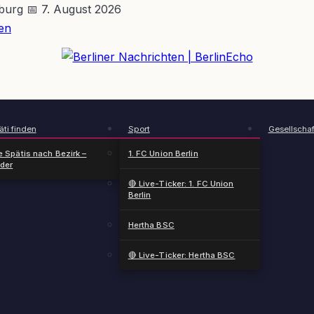
nburg
📅 7. August 2026
en
BerlinEcho – Zur Startseite
ti finden
Sport
Gesellschaf
e Spätis nach Bezirk –
1. FC Union Berlin
nder
🔴 Live-Ticker: 1. FC Union
Berlin
Hertha BSC
🔴 Live-Ticker: Hertha BSC