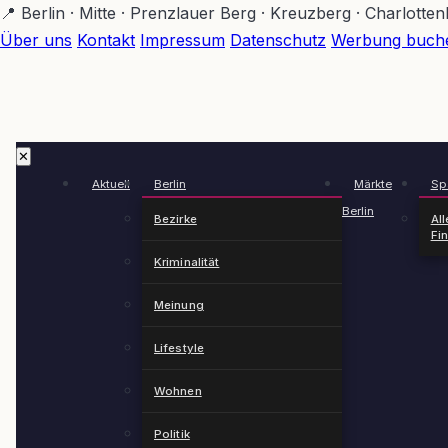
Zum
📍 Berlin · Mitte · Prenzlauer Berg · Kreuzberg · Charlotte
Hauptinhalt
Über uns
Kontakt
Impressum
Datenschutz
Werbung buch
springen
✕
Aktuell
Berlin
Märkte
Spä
Berlin
Bezirke
All
Fi
Kriminalität
Meinung
Lifestyle
Wohnen
Politik