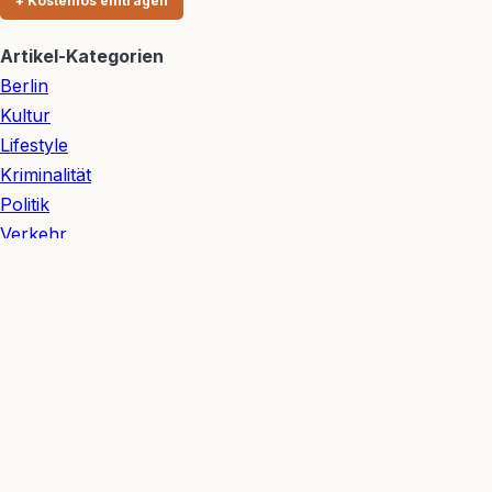
+ Kostenlos eintragen
Artikel-Kategorien
Berlin
Kultur
Lifestyle
Kriminalität
Politik
Verkehr
Redaktion
👥 Redaktionsteam
Julian Möhring
— Redakteur Sport & Digitales
Michelle Möhring
— Redakteurin Lifestyle & Kultur
Hannes Nagel
— Redakteur Wirtschaft & Verkehr
Ida Nagel
— Redakteurin Gesellschaft & Wohnen
Ariane Nagel
— Redakteurin Kultur & Meinung
Berliner Bezirke