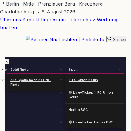
Zum
📍 Berlin · Mitte · Prenzlauer Berg · Kreuzberg ·
Hauptinhalt
Charlottenburg
📅 6. August 2026
springen
Über uns
Kontakt
Impressum
Datenschutz
Werbung
buchen
Suchen
BerlinEcho – Zur Startseite
✕
rkte
Späti finden
Sport
Ge
n
Alle Spätis nach Bezirk –
1. FC Union Berlin
Finder
🔴 Live-Ticker: 1. FC Union
Berlin
Hertha BSC
🔴 Live-Ticker: Hertha BSC