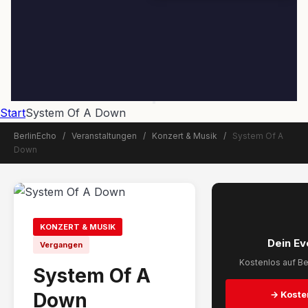
Start
System Of A Down
BerlinEcho
/
Veranstaltungen
/
Konzert & Musik
/
System Of A
Down
📅 Veranstaltung beendet
KONZERT & MUSIK
Dein Ev
Vergangen
Kostenlos auf Be
System Of A
Down
→ Koste