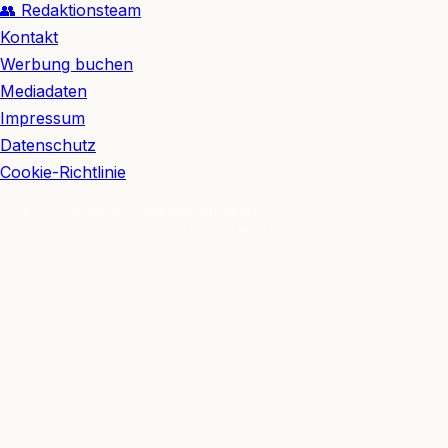
👥 Redaktionsteam
Kontakt
Werbung buchen
Mediadaten
Impressum
Datenschutz
Cookie-Richtlinie
© 2026 BerlinEcho · Maik Möhring Media
Impressum
Datenschutz
Kontakt
Über BerlinEcho