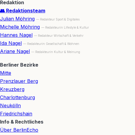
Redaktion
👥 Redaktionsteam
Julian Möhring
— Redakteur Sport & Digitales
Michelle Möhring
— Redakteurin Lifestyle & Kultur
Hannes Nagel
— Redakteur Wirtschaft & Verkehr
Ida Nagel
— Redakteurin Gesellschaft & Wohnen
Ariane Nagel
— Redakteurin Kultur & Meinung
Berliner Bezirke
Mitte
Prenzlauer Berg
Kreuzberg
Charlottenburg
Neukölln
Friedrichshain
Info & Rechtliches
Über BerlinEcho