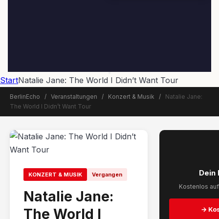
Start
Natalie Jane: The World I Didn’t Want Tour
BerlinEcho
/
Veranstaltungen
/
Konzert & Musik
/
Natalie Jane:
The World I Didn’t Want Tour
📅 Veranstaltung beendet
Dein 
KONZERT & MUSIK
Vergangen
Kostenlos auf
Natalie Jane:
→ Kos
The World I