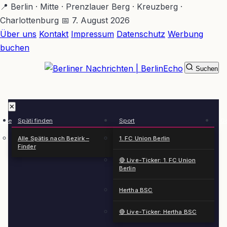
Zum
📍 Berlin · Mitte · Prenzlauer Berg · Kreuzberg ·
Hauptinhalt
Charlottenburg
📅 7. August 2026
springen
Über uns
Kontakt
Impressum
Datenschutz
Werbung
buchen
Suchen
BerlinEcho – Zur Startseite
✕
rkte
Späti finden
Sport
Ge
n
Alle Spätis nach Bezirk –
1. FC Union Berlin
Finder
🔴 Live-Ticker: 1. FC Union
Berlin
Hertha BSC
🔴 Live-Ticker: Hertha BSC