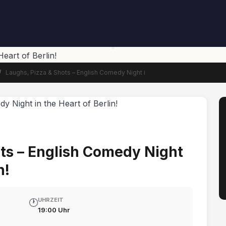
eart of Berlin!
/
Laughs, Pizza & Shots – English Comedy Night i
ts – English Comedy Night
n!
UHRZEIT
🕐
19:00 Uhr