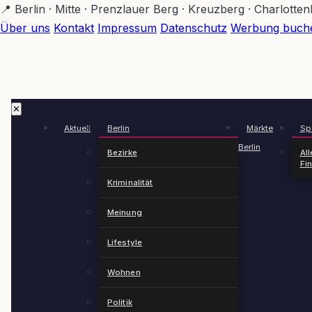
Zum
📍 Berlin · Mitte · Prenzlauer Berg · Kreuzberg · Charlotte
Hauptinhalt
Über uns
Kontakt
Impressum
Datenschutz
Werbung buch
springen
✕
Aktuell
Berlin
Märkte
Spä
Berlin
Bezirke
All
Fi
Kriminalität
Meinung
Lifestyle
Wohnen
Politik