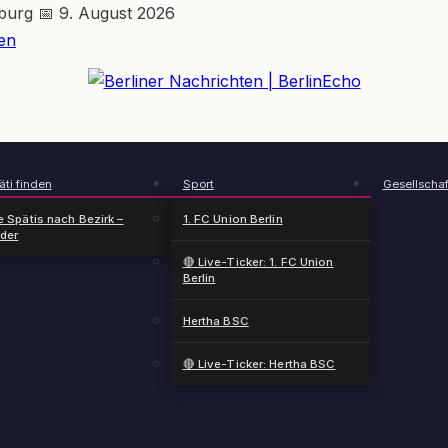
nburg
📅 9. August 2026
en
BerlinEcho – Zur Startseite
ti finden
Sport
Gesellschaf
e Spätis nach Bezirk –
1. FC Union Berlin
nder
🔴 Live-Ticker: 1. FC Union
Berlin
Hertha BSC
🔴 Live-Ticker: Hertha BSC