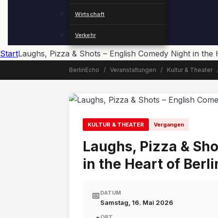
Wirtschaft
Verkehr
Start
Laughs, Pizza & Shots – English Comedy Night in the H
BerlinEcho
/
Veranstaltungen
/
Kultur & Theater
📅 Veranstaltung beendet
KULTUR & THEATER
Vergangen
Laughs, Pizza & Sho
in the Heart of Berli
DATUM
📅
Samstag, 16. Mai 2026
ORT