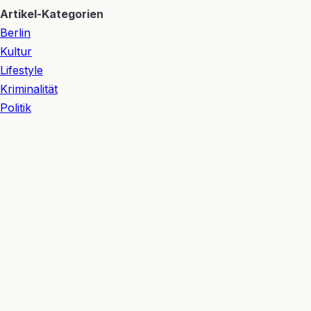
Artikel-Kategorien
Berlin
Kultur
Lifestyle
Kriminalität
Politik
Verkehr
Redaktion
👥 Redaktionsteam
Julian Möhring
— Redakteur Sport & Digitales
Michelle Möhring
— Redakteurin Lifestyle & Kultur
Hannes Nagel
— Redakteur Wirtschaft & Verkehr
Ida Nagel
— Redakteurin Gesellschaft & Wohnen
Ariane Nagel
— Redakteurin Kultur & Meinung
Berliner Bezirke
Mitte