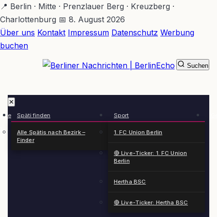
Zum
📍 Berlin · Mitte · Prenzlauer Berg · Kreuzberg ·
Hauptinhalt
Charlottenburg
📅 8. August 2026
springen
Über uns
Kontakt
Impressum
Datenschutz
Werbung
buchen
Suchen
BerlinEcho – Zur Startseite
✕
rkte
Späti finden
Sport
Ge
n
Alle Spätis nach Bezirk –
1. FC Union Berlin
Finder
🔴 Live-Ticker: 1. FC Union
Berlin
Hertha BSC
🔴 Live-Ticker: Hertha BSC