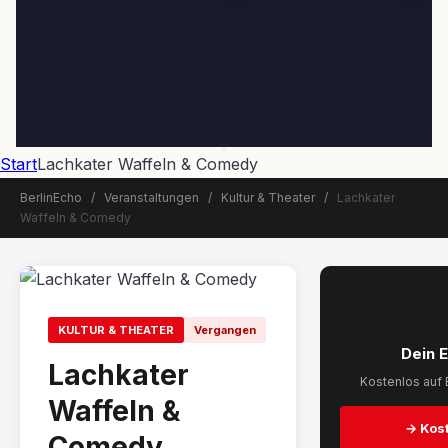
Start
Lachkater Waffeln & Comedy
BerlinEcho
/
Veranstaltungen
/
Kultur & Theater
/
Lachkater
Waffeln & Comedy
📅 Veranstaltung beendet
KULTUR & THEATER
Vergangen
Dein 
Lachkater
Kostenlos auf 
Waffeln &
→ Kost
Comedy