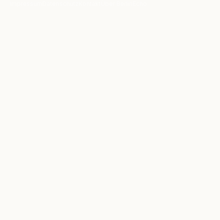
Impressum
Datenschutz
Kontakt
Über BerlinEcho