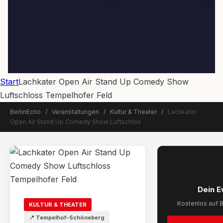
Start
Lachkater Open Air Stand Up Comedy Show
Luftschloss Tempelhofer Feld
BerlinEcho
/
Veranstaltungen
/
Kultur & Theater
/
Lachkater
Open Air Stand Up Comedy Show Luftschlos
Dein E
📅 Veranstaltung beendet
Kostenlos auf B
KULTUR & THEATER
📍 Tempelhof-Schöneberg