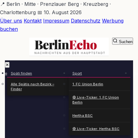
Zum
📍 Berlin · Mitte · Prenzlauer Berg · Kreuzberg ·
Hauptinhalt
Charlottenburg
📅 10. August 2026
springen
Über uns
Kontakt
Impressum
Datenschutz
Werbung
buchen
Suchen
BerlinEcho – Zur Startseite
✕
rkte
Späti finden
Sport
Ge
n
Alle Spätis nach Bezirk –
1. FC Union Berlin
Finder
🔴 Live-Ticker: 1. FC Union
Berlin
Hertha BSC
🔴 Live-Ticker: Hertha BSC