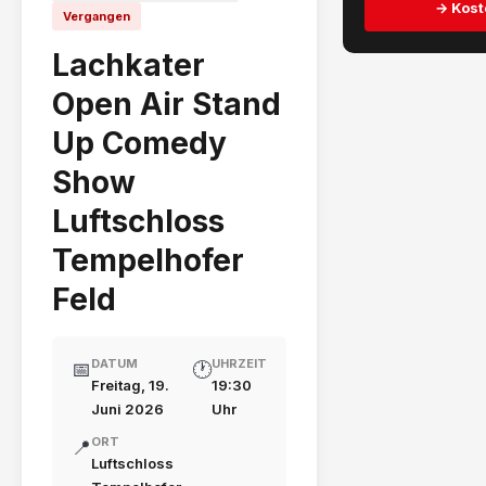
→ Kost
Vergangen
Lachkater
Open Air Stand
Up Comedy
Show
Luftschloss
Tempelhofer
Feld
DATUM
UHRZEIT
📅
🕐
Freitag, 19.
19:30
Juni 2026
Uhr
ORT
📍
Luftschloss