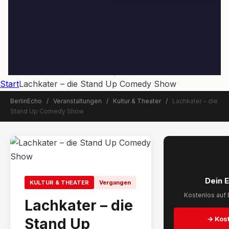
Start
Lachkater – die Stand Up Comedy Show
BerlinEcho
/
Veranstaltungen
/
Kultur & Theater
/
Lachkater – die
Stand Up Comedy Show
📅 Veranstaltung beendet
Dein 
KULTUR & THEATER
Vergangen
Kostenlos auf 
Lachkater – die
→ Kost
Stand Up