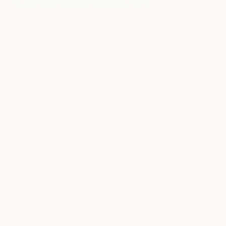
Impressum
Datenschutz
Kontakt
Über BerlinEcho