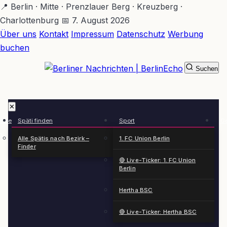
Zum
📍 Berlin · Mitte · Prenzlauer Berg · Kreuzberg ·
Hauptinhalt
Charlottenburg
📅 7. August 2026
springen
Über uns
Kontakt
Impressum
Datenschutz
Werbung
buchen
Suchen
BerlinEcho – Zur Startseite
✕
rkte
Späti finden
Sport
Ge
n
Alle Spätis nach Bezirk –
1. FC Union Berlin
Finder
🔴 Live-Ticker: 1. FC Union
Berlin
Hertha BSC
🔴 Live-Ticker: Hertha BSC