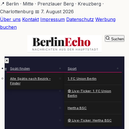
Zum
📍 Berlin · Mitte · Prenzlauer Berg · Kreuzberg ·
Hauptinhalt
Charlottenburg
📅 7. August 2026
springen
Über uns
Kontakt
Impressum
Datenschutz
Werbung
buchen
Suchen
BerlinEcho – Zur Startseite
✕
rkte
Späti finden
Sport
Ge
n
Alle Spätis nach Bezirk –
1. FC Union Berlin
Finder
🔴 Live-Ticker: 1. FC Union
Berlin
Hertha BSC
🔴 Live-Ticker: Hertha BSC