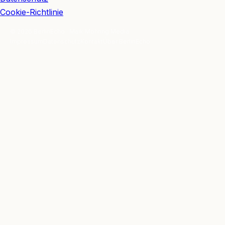
Cookie-Richtlinie
© 2026 BerlinEcho · Maik Möhring Media
Impressum
Datenschutz
Kontakt
Über BerlinEcho