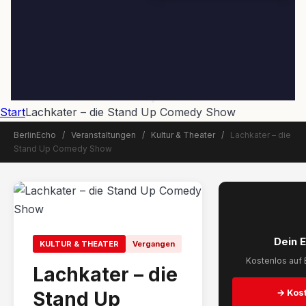
Start
Lachkater – die Stand Up Comedy Show
BerlinEcho
/
Veranstaltungen
/
Kultur & Theater
/
Lachkater – die
Stand Up Comedy Show
📅 Veranstaltung beendet
Dein 
KULTUR & THEATER
Vergangen
Kostenlos auf 
Lachkater – die
→ Kost
Stand Up