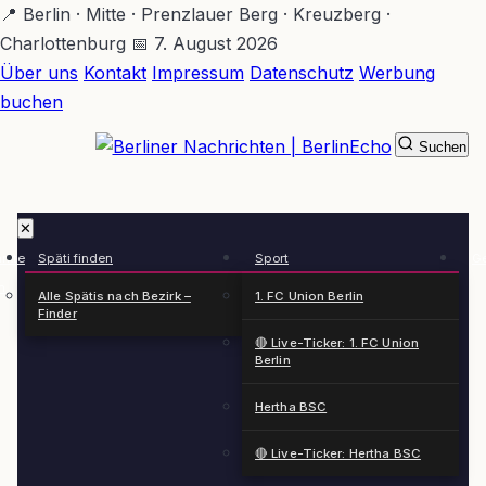
Zum
📍 Berlin · Mitte · Prenzlauer Berg · Kreuzberg ·
Hauptinhalt
Charlottenburg
📅 7. August 2026
springen
Über uns
Kontakt
Impressum
Datenschutz
Werbung
buchen
Suchen
BerlinEcho – Zur Startseite
✕
rkte
Späti finden
Sport
Ge
n
Alle Spätis nach Bezirk –
1. FC Union Berlin
Finder
🔴 Live-Ticker: 1. FC Union
Berlin
Hertha BSC
🔴 Live-Ticker: Hertha BSC