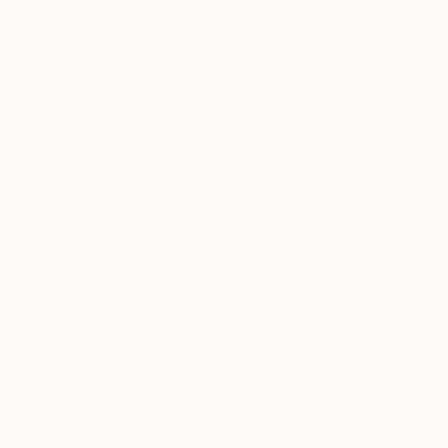
© 2026 BerlinEcho · Maik Möhring Media
Impressum
Datenschutz
Kontakt
Über BerlinEcho