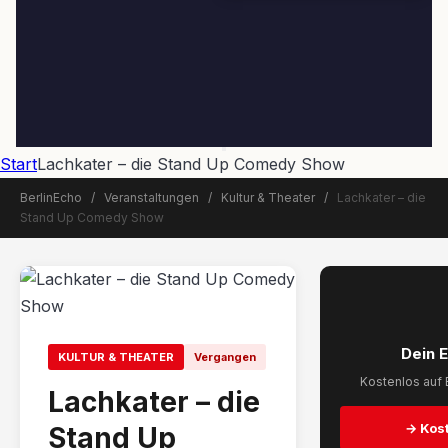
Start
Lachkater – die Stand Up Comedy Show
BerlinEcho
/
Veranstaltungen
/
Kultur & Theater
/
Lachkater – die
Stand Up Comedy Show
📅 Veranstaltung beendet
Dein 
KULTUR & THEATER
Vergangen
Kostenlos auf 
Lachkater – die
→ Kost
Stand Up