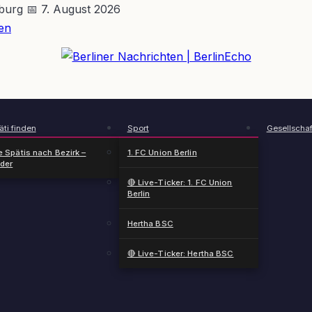
nburg
📅 7. August 2026
en
BerlinEcho – Zur Startseite
ti finden
Sport
Gesellschaf
e Spätis nach Bezirk –
1. FC Union Berlin
nder
🔴 Live-Ticker: 1. FC Union
Berlin
Hertha BSC
🔴 Live-Ticker: Hertha BSC