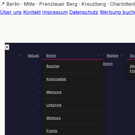
Zum
📍 Berlin · Mitte · Prenzlauer Berg · Kreuzberg · Charlotte
Hauptinhalt
Über uns
Kontakt
Impressum
Datenschutz
Werbung buch
springen
✕
Aktuell
Berlin
Märkte
Spä
Berlin
Bezirke
All
Fi
Kriminalität
Meinung
Lifestyle
Wohnen
Politik