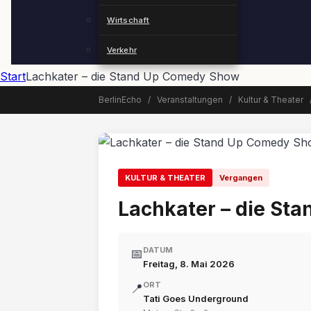
Wirtschaft
Verkehr
Start
Lachkater – die Stand Up Comedy Show
BerlinEcho
/
Veranstaltungen
/
Kultur & Theater
📅 Veranstaltung beendet
KULTUR & THEATER
Vergangen
Lachkater – die St
DATUM
📅
Freitag, 8. Mai 2026
ORT
📍
Tati Goes Underground