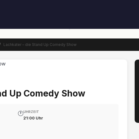
/
Lachkater – die Stand Up Comedy Show
and Up Comedy Show
UHRZEIT
🕐
21:00 Uhr