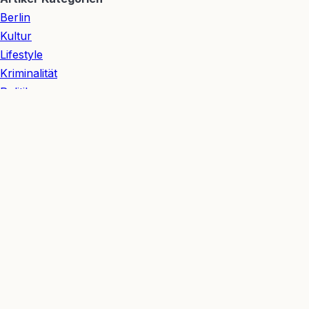
Berlin
Kultur
Lifestyle
Kriminalität
Politik
Verkehr
Redaktion
👥 Redaktionsteam
Julian Möhring
— Redakteur Sport & Digitales
Michelle Möhring
— Redakteurin Lifestyle & Kultur
Hannes Nagel
— Redakteur Wirtschaft & Verkehr
Ida Nagel
— Redakteurin Gesellschaft & Wohnen
Ariane Nagel
— Redakteurin Kultur & Meinung
Berliner Bezirke
Mitte