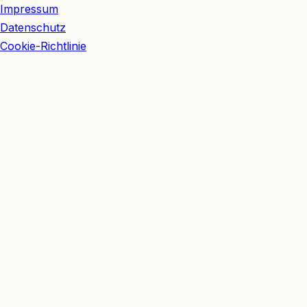
Impressum
Datenschutz
Cookie-Richtlinie
© 2026 BerlinEcho · Maik Möhring Media
Impressum
Datenschutz
Kontakt
Über BerlinEcho