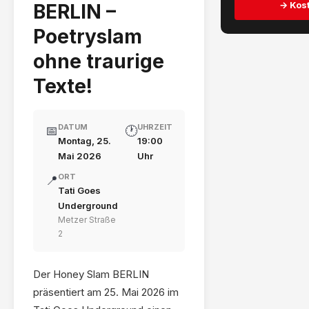
→ Kost
BERLIN –
Poetryslam
ohne traurige
Texte!
DATUM
UHRZEIT
📅
🕐
Montag, 25.
19:00
Mai 2026
Uhr
ORT
📍
Tati Goes
Underground
Metzer Straße
2
Der Honey Slam BERLIN
präsentiert am 25. Mai 2026 im