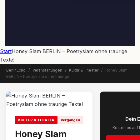
Start
Honey Slam BERLIN – Poetryslam ohne traurige
Texte!
BerlinEcho
/
Veranstaltungen
/
Kultur & Theater
/
Honey Slam
BERLIN – Poetryslam ohne traurige
📅 Veranstaltung beendet
Dein 
KULTUR & THEATER
Vergangen
Kostenlos auf 
Honey Slam