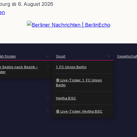
nburg
📅 6. August 2026
en
BerlinEcho – Zur Startseite
ti finden
Sport
Gesellschaf
e Spätis nach Bezirk –
1. FC Union Berlin
nder
🔴 Live-Ticker: 1. FC Union
Berlin
Hertha BSC
🔴 Live-Ticker: Hertha BSC