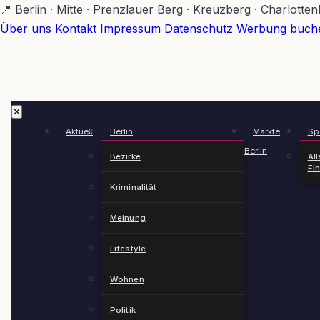
Zum
📍 Berlin · Mitte · Prenzlauer Berg · Kreuzberg · Charlotte
Hauptinhalt
Über uns
Kontakt
Impressum
Datenschutz
Werbung buch
springen
✕
Aktuell
Berlin
Märkte
Spä
Berlin
Bezirke
All
Fi
Kriminalität
Meinung
Lifestyle
Wohnen
Politik