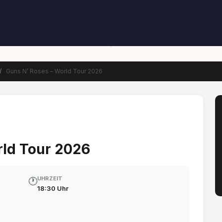
/
Guns N’ Roses – World Tour 2026
rld Tour 2026
UHRZEIT
🕐
18:30 Uhr