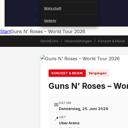
Wirtschaft
Verkehr
Start
Guns N’ Roses – World Tour 2026
BerlinEcho
/
Veranstaltungen
/
Konzert & Musik
📅 Veranstaltung beendet
KONZERT & MUSIK
Vergangen
Guns N’ Roses – Wo
DATUM
📅
Donnerstag, 25. Juni 2026
ORT
📍
Uber Arena