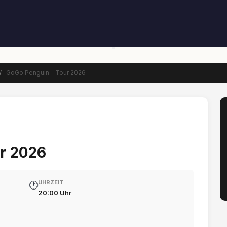
/
GoGo Penguin – Tour 2026
r 2026
UHRZEIT
🕐
20:00 Uhr