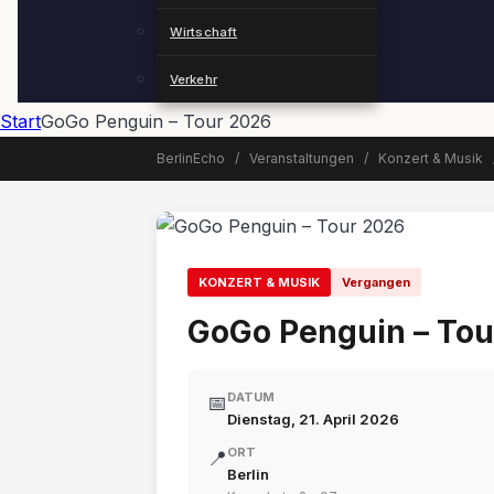
Wirtschaft
Verkehr
Start
GoGo Penguin – Tour 2026
BerlinEcho
/
Veranstaltungen
/
Konzert & Musik
📅 Veranstaltung beendet
KONZERT & MUSIK
Vergangen
GoGo Penguin – Tou
DATUM
📅
Dienstag, 21. April 2026
ORT
📍
Berlin