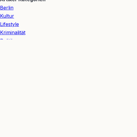
Berlin
Kultur
Lifestyle
Kriminalität
Politik
Verkehr
Redaktion
👥 Redaktionsteam
Julian Möhring
— Redakteur Sport & Digitales
Michelle Möhring
— Redakteurin Lifestyle & Kultur
Hannes Nagel
— Redakteur Wirtschaft & Verkehr
Ida Nagel
— Redakteurin Gesellschaft & Wohnen
Ariane Nagel
— Redakteurin Kultur & Meinung
Berliner Bezirke
Mitte