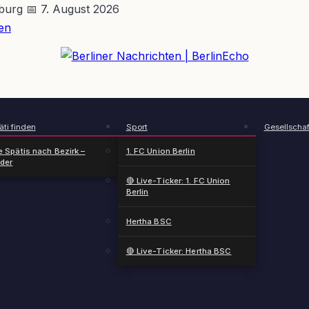
nburg
📅 7. August 2026
en
BerlinEcho – Zur Startseite
ti finden
Sport
Gesellschaf
e Spätis nach Bezirk –
1. FC Union Berlin
nder
🔴 Live-Ticker: 1. FC Union
Berlin
Hertha BSC
🔴 Live-Ticker: Hertha BSC