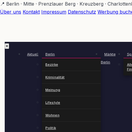
Zum
📍 Berlin · Mitte · Prenzlauer Berg · Kreuzberg · Charlotte
Hauptinhalt
Über uns
Kontakt
Impressum
Datenschutz
Werbung buch
springen
✕
Aktuell
Berlin
Märkte
Spä
Berlin
Bezirke
All
Fi
Kriminalität
Meinung
Lifestyle
Wohnen
Politik