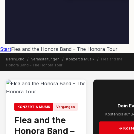
Start
Flea and the Honora Band – The Honora Tour
BerlinEcho
/
Veranstaltungen
/
Konzert & Musik
/
Flea and the
Honora Band – The Honora Tour
📅 Veranstaltung beendet
Dein E
KONZERT & MUSIK
Vergangen
Kostenlos auf Be
Flea and the
→ Koste
Honora Band –