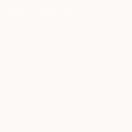
© 2026 BerlinEcho · Maik Möhring Media
Impressum
Datenschutz
Kontakt
Über BerlinEcho