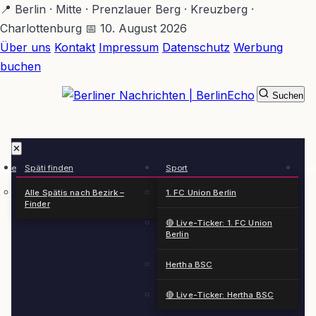
Zum
📍 Berlin · Mitte · Prenzlauer Berg · Kreuzberg ·
Hauptinhalt
Charlottenburg
📅 10. August 2026
springen
Über uns
Kontakt
Impressum
Datenschutz
Werbung
buchen
Suchen
BerlinEcho – Zur Startseite
✕
rkte
Späti finden
Sport
Ge
n
Alle Spätis nach Bezirk –
1. FC Union Berlin
Finder
🔴 Live-Ticker: 1. FC Union
Berlin
Hertha BSC
🔴 Live-Ticker: Hertha BSC