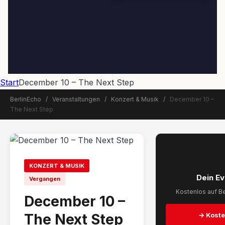
Start
December 10 – The Next Step
BerlinEcho
/
Veranstaltungen
/
Konzert & Musik
/
December 10 –
The Next Step
📅 Veranstaltung beendet
KONZERT & MUSIK
Dein Ev
Vergangen
Kostenlos auf Be
December 10 –
The Next Step
→ Koste