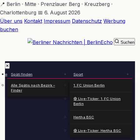
Zum
📍 Berlin · Mitte · Prenzlauer Berg · Kreuzberg ·
Hauptinhalt
Charlottenburg
📅 6. August 2026
springen
Über uns
Kontakt
Impressum
Datenschutz
Werbung
buchen
Suchen
BerlinEcho – Zur Startseite
✕
rkte
Späti finden
Sport
Ge
n
Alle Spätis nach Bezirk –
1. FC Union Berlin
Finder
🔴 Live-Ticker: 1. FC Union
Berlin
Hertha BSC
🔴 Live-Ticker: Hertha BSC