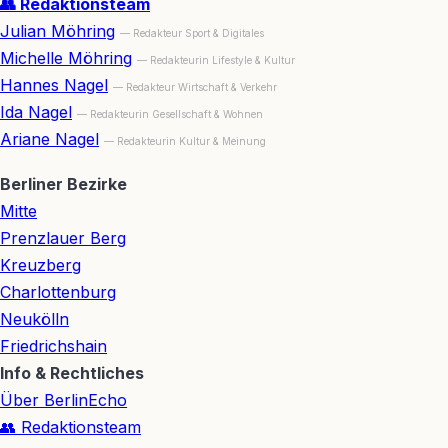
👥 Redaktionsteam
Julian Möhring
— Redakteur Sport & Digitales
Michelle Möhring
— Redakteurin Lifestyle & Kultur
Hannes Nagel
— Redakteur Wirtschaft & Verkehr
Ida Nagel
— Redakteurin Gesellschaft & Wohnen
Ariane Nagel
— Redakteurin Kultur & Meinung
Berliner Bezirke
Mitte
Prenzlauer Berg
Kreuzberg
Charlottenburg
Neukölln
Friedrichshain
Info & Rechtliches
Über BerlinEcho
👥 Redaktionsteam