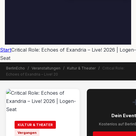
Start
Critical Role: Echoes of Exandria – Live! 2026 | Logen-
Seat
BerlinEcho
/
Veranstaltungen
/
Kultur & Theater
/
Critical Role:
Echoes of Exandria – Live! 20
Dein Event
📅 Veranstaltung beendet
Kostenlos auf Berlin
KULTUR & THEATER
Vergangen