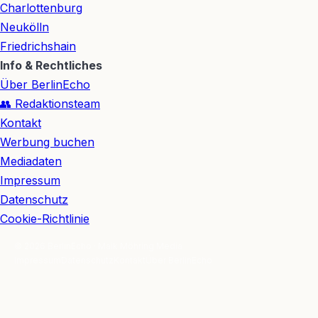
Charlottenburg
Neukölln
Friedrichshain
Info & Rechtliches
Über BerlinEcho
👥 Redaktionsteam
Kontakt
Werbung buchen
Mediadaten
Impressum
Datenschutz
Cookie-Richtlinie
© 2026 BerlinEcho · Maik Möhring Media
Impressum
Datenschutz
Kontakt
Über BerlinEcho