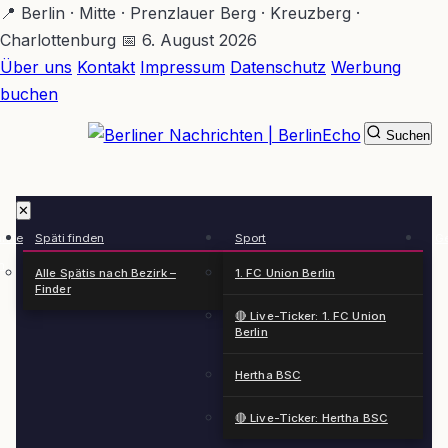
Zum
📍 Berlin · Mitte · Prenzlauer Berg · Kreuzberg ·
Hauptinhalt
Charlottenburg
📅 6. August 2026
springen
Über uns
Kontakt
Impressum
Datenschutz
Werbung
buchen
Suchen
BerlinEcho – Zur Startseite
✕
rkte
Späti finden
Sport
Ge
n
Alle Spätis nach Bezirk –
1. FC Union Berlin
Finder
🔴 Live-Ticker: 1. FC Union
Berlin
Hertha BSC
🔴 Live-Ticker: Hertha BSC