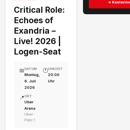
→ Kostenlo
Critical Role:
Echoes of
Exandria –
Live! 2026 |
Logen-Seat
DATUM
UHRZEIT
📅
🕐
Montag,
20:00
6. Juli
Uhr
2026
ORT
📍
Uber
Arena
Uber-
Platz 1