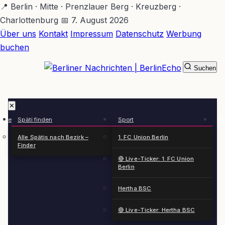
Zum
📍 Berlin · Mitte · Prenzlauer Berg · Kreuzberg ·
Hauptinhalt
Charlottenburg
📅 7. August 2026
springen
Über uns
Kontakt
Impressum
Datenschutz
Werbung
buchen
Suchen
BerlinEcho – Zur Startseite
✕
rkte
Späti finden
Sport
Ge
n
Alle Spätis nach Bezirk –
1. FC Union Berlin
Finder
🔴 Live-Ticker: 1. FC Union
Berlin
Hertha BSC
🔴 Live-Ticker: Hertha BSC