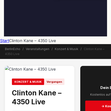
Start
Clinton Kane – 4350 Live
BerlinEcho
/
Veranstaltungen
/
Konzert & Musik
/
Clinton Kane –
4350 Live
📅 Veranstaltung beendet
KONZERT & MUSIK
Vergangen
Dein 
Clinton Kane –
Kostenlos auf 
4350 Live
→ Kos