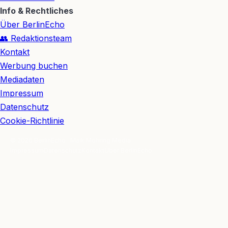
Info & Rechtliches
Über BerlinEcho
👥 Redaktionsteam
Kontakt
Werbung buchen
Mediadaten
Impressum
Datenschutz
Cookie-Richtlinie
© 2026 BerlinEcho · Maik Möhring Media
Impressum
Datenschutz
Kontakt
Über BerlinEcho