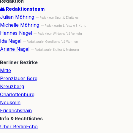
Redaktion
👥 Redaktionsteam
Julian Möhring
— Redakteur Sport & Digitales
Michelle Möhring
— Redakteurin Lifestyle & Kultur
Hannes Nagel
— Redakteur Wirtschaft & Verkehr
Ida Nagel
— Redakteurin Gesellschaft & Wohnen
Ariane Nagel
— Redakteurin Kultur & Meinung
Berliner Bezirke
Mitte
Prenzlauer Berg
Kreuzberg
Charlottenburg
Neukölln
Friedrichshain
Info & Rechtliches
Über BerlinEcho