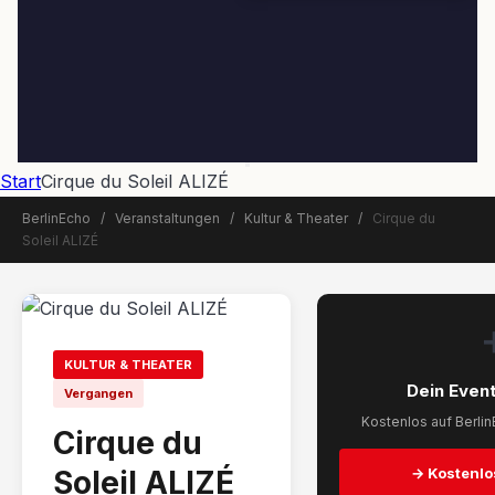
Start
Cirque du Soleil ALIZÉ
BerlinEcho
/
Veranstaltungen
/
Kultur & Theater
/
Cirque du
Soleil ALIZÉ
📅 Veranstaltung beendet
KULTUR & THEATER
Dein Event
Vergangen
Kostenlos auf Berlin
Cirque du
Soleil ALIZÉ
→ Kostenlo