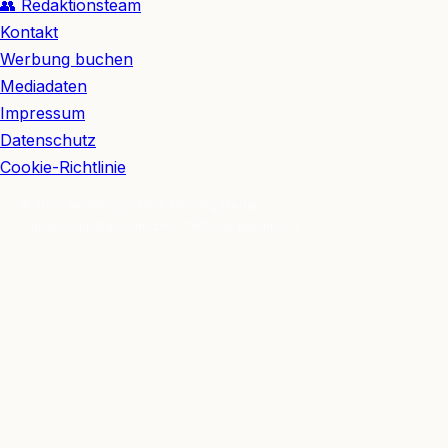
👥 Redaktionsteam
Kontakt
Werbung buchen
Mediadaten
Impressum
Datenschutz
Cookie-Richtlinie
© 2026 BerlinEcho · Maik Möhring Media
Impressum
Datenschutz
Kontakt
Über BerlinEcho