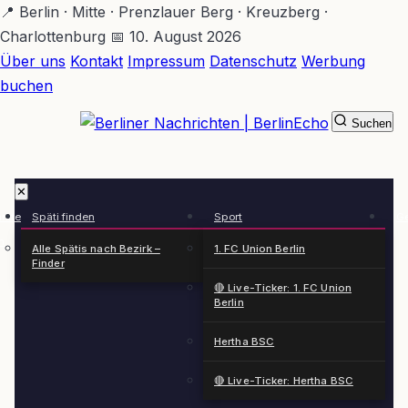
Zum
📍 Berlin · Mitte · Prenzlauer Berg · Kreuzberg ·
Hauptinhalt
Charlottenburg
📅 10. August 2026
springen
Über uns
Kontakt
Impressum
Datenschutz
Werbung
buchen
Suchen
BerlinEcho – Zur Startseite
✕
rkte
Späti finden
Sport
Ge
n
Alle Spätis nach Bezirk –
1. FC Union Berlin
Finder
🔴 Live-Ticker: 1. FC Union
Berlin
Hertha BSC
🔴 Live-Ticker: Hertha BSC