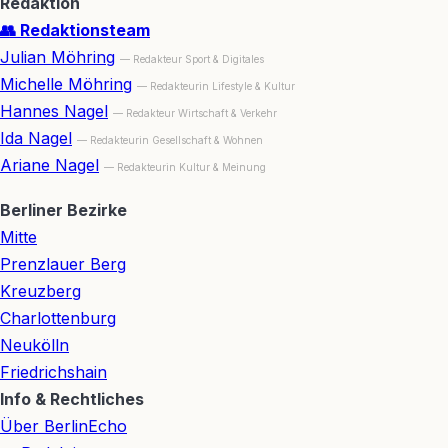
Redaktion
👥 Redaktionsteam
Julian Möhring
— Redakteur Sport & Digitales
Michelle Möhring
— Redakteurin Lifestyle & Kultur
Hannes Nagel
— Redakteur Wirtschaft & Verkehr
Ida Nagel
— Redakteurin Gesellschaft & Wohnen
Ariane Nagel
— Redakteurin Kultur & Meinung
Berliner Bezirke
Mitte
Prenzlauer Berg
Kreuzberg
Charlottenburg
Neukölln
Friedrichshain
Info & Rechtliches
Über BerlinEcho