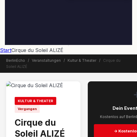
Start
Cirque du Soleil ALIZÉ
BerlinEcho
/
Veranstaltungen
/
Kultur & Theater
/
Cirque du
Soleil ALIZÉ
📅 Veranstaltung beendet
KULTUR & THEATER
Dein Event
Vergangen
Kostenlos auf Berlin
Cirque du
Soleil ALIZÉ
→ Kostenlo