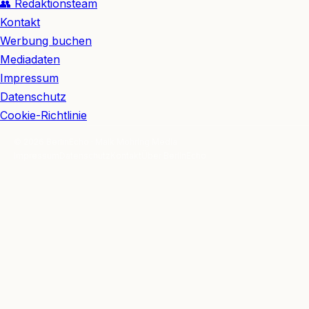
👥 Redaktionsteam
Kontakt
Werbung buchen
Mediadaten
Impressum
Datenschutz
Cookie-Richtlinie
© 2026 BerlinEcho · Maik Möhring Media
Impressum
Datenschutz
Kontakt
Über BerlinEcho