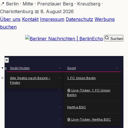
Zum
📍 Berlin · Mitte · Prenzlauer Berg · Kreuzberg ·
Hauptinhalt
Charlottenburg
📅 8. August 2026
springen
Über uns
Kontakt
Impressum
Datenschutz
Werbung
buchen
Suchen
BerlinEcho – Zur Startseite
✕
rkte
Späti finden
Sport
Ge
n
Alle Spätis nach Bezirk –
1. FC Union Berlin
Finder
🔴 Live-Ticker: 1. FC Union
Berlin
Hertha BSC
🔴 Live-Ticker: Hertha BSC