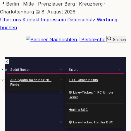
Zum
📍 Berlin · Mitte · Prenzlauer Berg · Kreuzberg ·
Hauptinhalt
Charlottenburg
📅 8. August 2026
springen
Über uns
Kontakt
Impressum
Datenschutz
Werbung
buchen
Suchen
BerlinEcho – Zur Startseite
✕
rkte
Späti finden
Sport
Ge
n
Alle Spätis nach Bezirk –
1. FC Union Berlin
Finder
🔴 Live-Ticker: 1. FC Union
Berlin
Hertha BSC
🔴 Live-Ticker: Hertha BSC