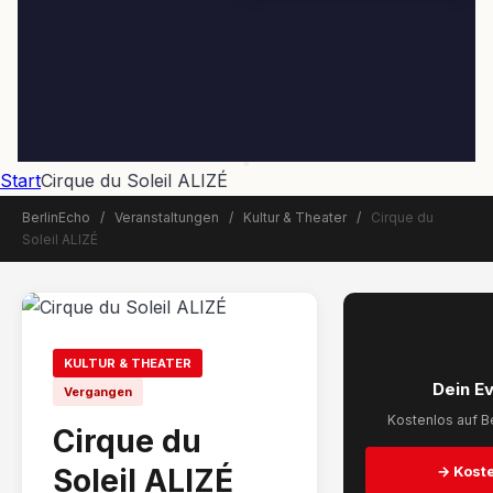
Start
Cirque du Soleil ALIZÉ
BerlinEcho
/
Veranstaltungen
/
Kultur & Theater
/
Cirque du
Soleil ALIZÉ
📅 Veranstaltung beendet
KULTUR & THEATER
Dein E
Vergangen
Kostenlos auf Be
Cirque du
Soleil ALIZÉ
→ Koste