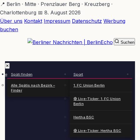
Zum
📍 Berlin · Mitte · Prenzlauer Berg · Kreuzberg ·
Hauptinhalt
Charlottenburg
📅 8. August 2026
springen
Über uns
Kontakt
Impressum
Datenschutz
Werbung
buchen
Suchen
BerlinEcho – Zur Startseite
✕
rkte
Späti finden
Sport
Ge
n
Alle Spätis nach Bezirk –
1. FC Union Berlin
Finder
🔴 Live-Ticker: 1. FC Union
Berlin
Hertha BSC
🔴 Live-Ticker: Hertha BSC