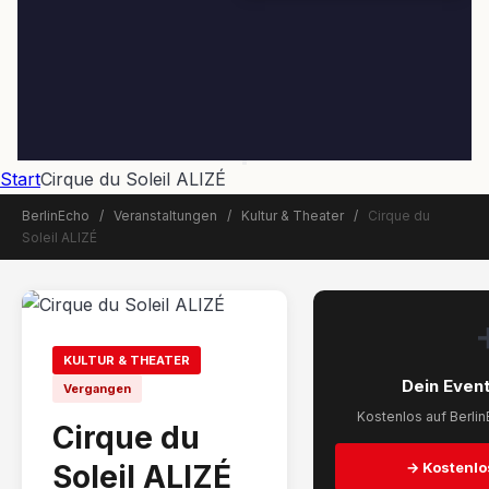
Start
Cirque du Soleil ALIZÉ
BerlinEcho
/
Veranstaltungen
/
Kultur & Theater
/
Cirque du
Soleil ALIZÉ
📅 Veranstaltung beendet
KULTUR & THEATER
Dein Event
Vergangen
Kostenlos auf Berlin
Cirque du
Soleil ALIZÉ
→ Kostenlo