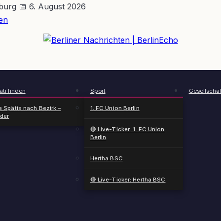
nburg
📅 6. August 2026
en
BerlinEcho – Zur Startseite
ti finden
Sport
Gesellschaf
e Spätis nach Bezirk –
1. FC Union Berlin
nder
🔴 Live-Ticker: 1. FC Union
Berlin
Hertha BSC
🔴 Live-Ticker: Hertha BSC