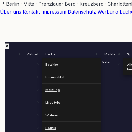
Zum
📍 Berlin · Mitte · Prenzlauer Berg · Kreuzberg · Charlotte
Hauptinhalt
Über uns
Kontakt
Impressum
Datenschutz
Werbung buch
springen
✕
Aktuell
Berlin
Märkte
Spä
Berlin
Bezirke
All
Fi
Kriminalität
Meinung
Lifestyle
Wohnen
Politik