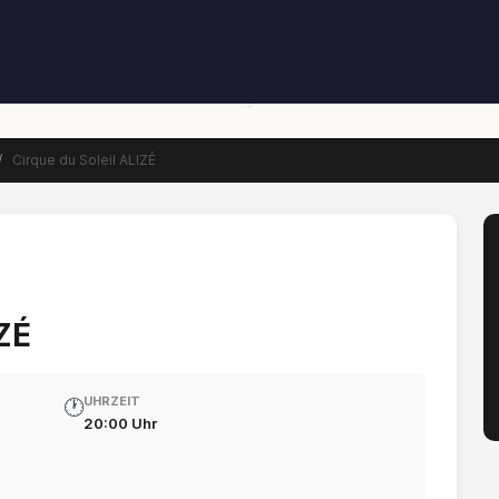
/
Cirque du Soleil ALIZÉ
IZÉ
UHRZEIT
🕐
20:00 Uhr