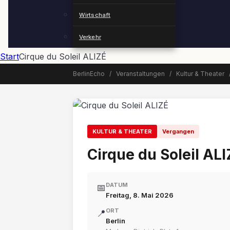
Wirtschaft
Verkehr
Start
Cirque du Soleil ALIZÉ
BerlinEcho
/
Veranstaltungen
/
Kultur & Theater
📅 Veranstaltung beendet
KULTUR & THEATER
Vergangen
Cirque du Soleil AL
DATUM
📅
Freitag, 8. Mai 2026
ORT
📍
Berlin