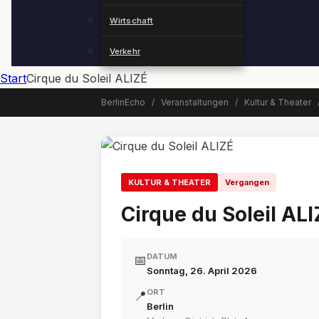
Wirtschaft
Verkehr
Start
Cirque du Soleil ALIZÉ
BerlinEcho
/
Veranstaltungen
/
Kultur & Theater
📅 Veranstaltung beendet
KULTUR & THEATER
Vergangen
Cirque du Soleil AL
DATUM
📅
Sonntag, 26. April 2026
ORT
📍
Berlin