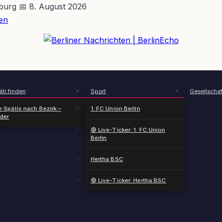
nburg
📅 8. August 2026
en
BerlinEcho – Zur Startseite
ti finden
Sport
Gesellschaf
e Spätis nach Bezirk –
1. FC Union Berlin
nder
🔴 Live-Ticker: 1. FC Union
Berlin
Hertha BSC
🔴 Live-Ticker: Hertha BSC