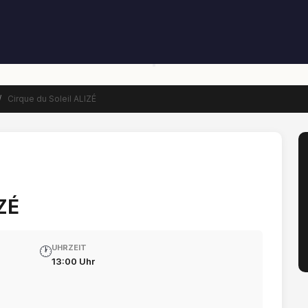
/
Cirque du Soleil ALIZÉ
IZÉ
UHRZEIT
🕐
13:00 Uhr