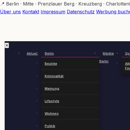
Zum
📍 Berlin · Mitte · Prenzlauer Berg · Kreuzberg · Charlotte
Hauptinhalt
Über uns
Kontakt
Impressum
Datenschutz
Werbung buch
springen
✕
Aktuell
Berlin
Märkte
Spä
Berlin
Bezirke
All
Fi
Kriminalität
Meinung
Lifestyle
Wohnen
Politik