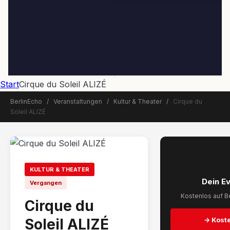
Start
Cirque du Soleil ALIZÉ
BerlinEcho
/
Veranstaltungen
/
Kultur & Theater
/
Cirque du
Soleil ALIZÉ
📅 Veranstaltung beendet
KULTUR & THEATER
Dein E
Vergangen
Kostenlos auf Be
Cirque du
Soleil ALIZÉ
→ Koste