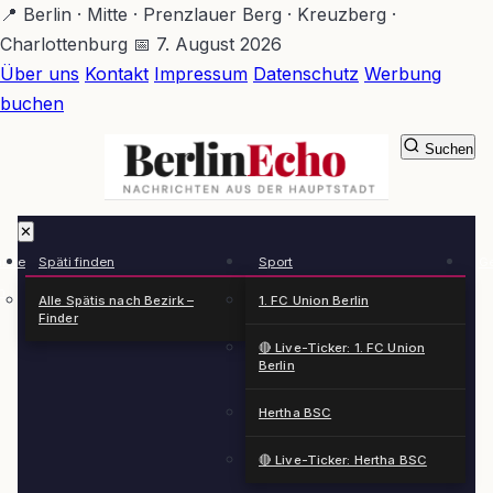
Zum
📍 Berlin · Mitte · Prenzlauer Berg · Kreuzberg ·
Hauptinhalt
Charlottenburg
📅 7. August 2026
springen
Über uns
Kontakt
Impressum
Datenschutz
Werbung
buchen
Suchen
BerlinEcho – Zur Startseite
✕
rkte
Späti finden
Sport
Ge
n
Alle Spätis nach Bezirk –
1. FC Union Berlin
Finder
🔴 Live-Ticker: 1. FC Union
Berlin
Hertha BSC
🔴 Live-Ticker: Hertha BSC