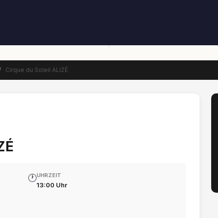
/
Cirque du Soleil ALIZÉ
IZÉ
UHRZEIT
🕐
13:00 Uhr