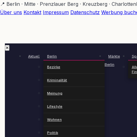
Zum
📍 Berlin · Mitte · Prenzlauer Berg · Kreuzberg · Charlotte
Hauptinhalt
Über uns
Kontakt
Impressum
Datenschutz
Werbung buch
springen
✕
Aktuell
Berlin
Märkte
Spä
Berlin
Bezirke
All
Fi
Kriminalität
Meinung
Lifestyle
Wohnen
Politik