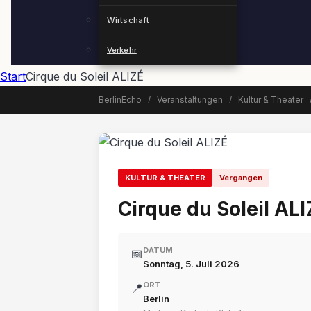
Wirtschaft
Verkehr
Start
Cirque du Soleil ALIZÉ
BerlinEcho
/
Veranstaltungen
/
Kultur & Theater
📅 Veranstaltung beendet
KULTUR & THEATER
Vergangen
Cirque du Soleil AL
DATUM
📅
Sonntag, 5. Juli 2026
ORT
📍
Berlin