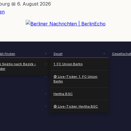
nburg
📅 6. August 2026
en
BerlinEcho – Zur Startseite
ti finden
Sport
Gesellschaf
e Spätis nach Bezirk –
1. FC Union Berlin
nder
🔴 Live-Ticker: 1. FC Union
Berlin
Hertha BSC
🔴 Live-Ticker: Hertha BSC