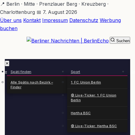
Zum
📍 Berlin · Mitte · Prenzlauer Berg · Kreuzberg ·
Hauptinhalt
Charlottenburg
📅 7. August 2026
springen
Über uns
Kontakt
Impressum
Datenschutz
Werbung
buchen
Suchen
BerlinEcho – Zur Startseite
✕
rkte
Späti finden
Sport
Ge
n
Alle Spätis nach Bezirk –
1. FC Union Berlin
Finder
🔴 Live-Ticker: 1. FC Union
Berlin
Hertha BSC
🔴 Live-Ticker: Hertha BSC