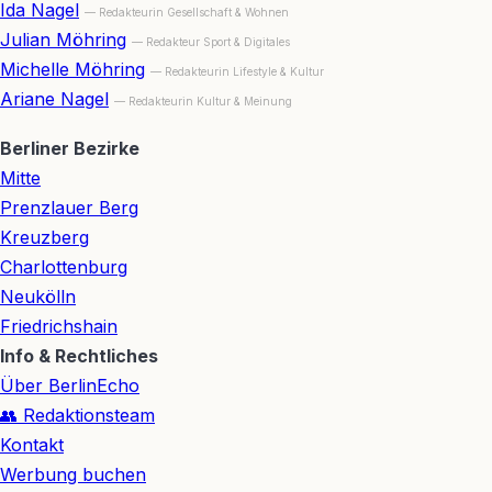
Ida Nagel
— Redakteurin Gesellschaft & Wohnen
Julian Möhring
— Redakteur Sport & Digitales
Michelle Möhring
— Redakteurin Lifestyle & Kultur
Ariane Nagel
— Redakteurin Kultur & Meinung
Berliner Bezirke
Mitte
Prenzlauer Berg
Kreuzberg
Charlottenburg
Neukölln
Friedrichshain
Info & Rechtliches
Über BerlinEcho
👥 Redaktionsteam
Kontakt
Werbung buchen