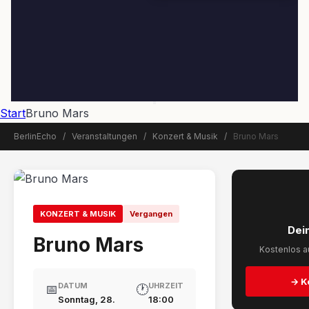
Start
Bruno Mars
BerlinEcho
/
Veranstaltungen
/
Konzert & Musik
/
Bruno Mars
📅 Veranstaltung beendet
KONZERT & MUSIK
Vergangen
Dei
Bruno Mars
Kostenlos au
→ K
DATUM
UHRZEIT
📅
🕐
Sonntag, 28.
18:00