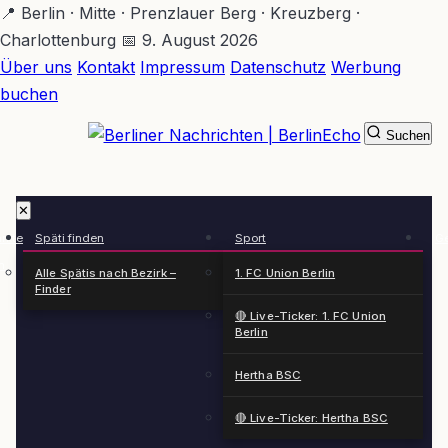
Zum
📍 Berlin · Mitte · Prenzlauer Berg · Kreuzberg ·
Hauptinhalt
Charlottenburg
📅 9. August 2026
springen
Über uns
Kontakt
Impressum
Datenschutz
Werbung
buchen
Suchen
BerlinEcho – Zur Startseite
✕
rkte
Späti finden
Sport
Ge
n
Alle Spätis nach Bezirk –
1. FC Union Berlin
Finder
🔴 Live-Ticker: 1. FC Union
Berlin
Hertha BSC
🔴 Live-Ticker: Hertha BSC