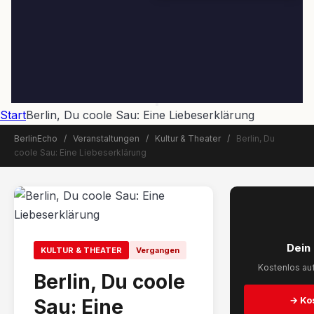
Start
Berlin, Du coole Sau: Eine Liebeserklärung
BerlinEcho
/
Veranstaltungen
/
Kultur & Theater
/
Berlin, Du
coole Sau: Eine Liebeserklärung
📅 Veranstaltung beendet
Dein
KULTUR & THEATER
Vergangen
Kostenlos auf
Berlin, Du coole
→ Ko
Sau: Eine