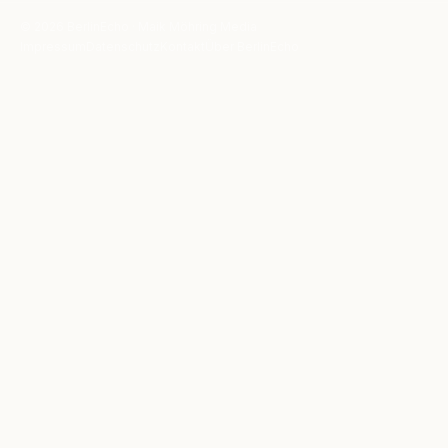
© 2026 BerlinEcho · Maik Möhring Media
Impressum
Datenschutz
Kontakt
Über BerlinEcho