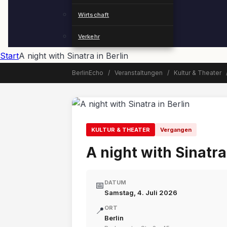
Wirtschaft
Verkehr
Start
A night with Sinatra in Berlin
BerlinEcho
/
Veranstaltungen
/
Kultur & Theater
📅 Veranstaltung beendet
KULTUR & THEATER
Vergangen
A night with Sinatra
DATUM
📅
Samstag, 4. Juli 2026
ORT
📍
Berlin