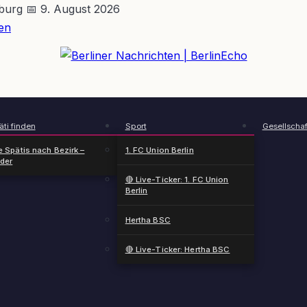
nburg
📅 9. August 2026
en
BerlinEcho – Zur Startseite
ti finden
Sport
Gesellschaf
e Spätis nach Bezirk –
1. FC Union Berlin
nder
🔴 Live-Ticker: 1. FC Union
Berlin
Hertha BSC
🔴 Live-Ticker: Hertha BSC