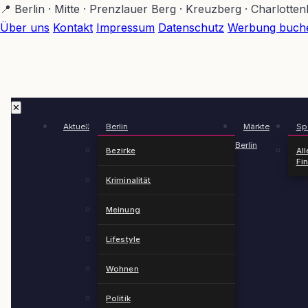
Zum
📍 Berlin · Mitte · Prenzlauer Berg · Kreuzberg · Charlotte
Hauptinhalt
Über uns
Kontakt
Impressum
Datenschutz
Werbung buch
springen
✕
Aktuell
Berlin
Märkte
Spä
Berlin
Bezirke
All
Fi
Kriminalität
Meinung
Lifestyle
Wohnen
Politik