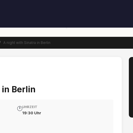
/
A night with Sinatra in Berlin
 in Berlin
UHRZEIT
🕐
19:30 Uhr