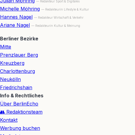
Julian Möhring
— Redakteur Sport & Digitales
Michelle Möhring
— Redakteurin Lifestyle & Kultur
Hannes Nagel
— Redakteur Wirtschaft & Verkehr
Ariane Nagel
— Redakteurin Kultur & Meinung
Berliner Bezirke
Mitte
Prenzlauer Berg
Kreuzberg
Charlottenburg
Neukölln
Friedrichshain
Info & Rechtliches
Über BerlinEcho
👥 Redaktionsteam
Kontakt
Werbung buchen