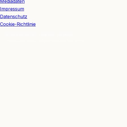
Mediadaten
Impressum
Datenschutz
Cookie-Richtlinie
© 2026 BerlinEcho · Maik Möhring Media
Impressum
Datenschutz
Kontakt
Über BerlinEcho