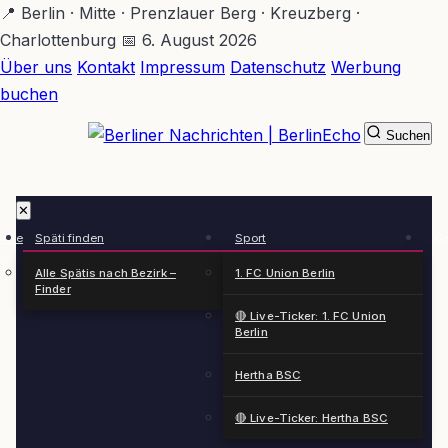
Zum
📍 Berlin · Mitte · Prenzlauer Berg · Kreuzberg ·
Hauptinhalt
Charlottenburg
📅 6. August 2026
springen
Über uns
Kontakt
Impressum
Datenschutz
Werbung
buchen
Suchen
BerlinEcho – Zur Startseite
✕
rkte
Späti finden
Sport
Ge
n
Alle Spätis nach Bezirk –
1. FC Union Berlin
Finder
🔴 Live-Ticker: 1. FC Union
Berlin
Hertha BSC
🔴 Live-Ticker: Hertha BSC