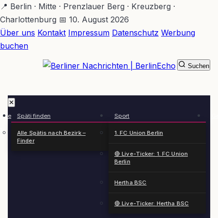
Zum
📍 Berlin · Mitte · Prenzlauer Berg · Kreuzberg ·
Hauptinhalt
Charlottenburg
📅 10. August 2026
springen
Über uns
Kontakt
Impressum
Datenschutz
Werbung
buchen
Suchen
BerlinEcho – Zur Startseite
✕
rkte
Späti finden
Sport
Ge
n
Alle Spätis nach Bezirk –
1. FC Union Berlin
Finder
🔴 Live-Ticker: 1. FC Union
Berlin
Hertha BSC
🔴 Live-Ticker: Hertha BSC