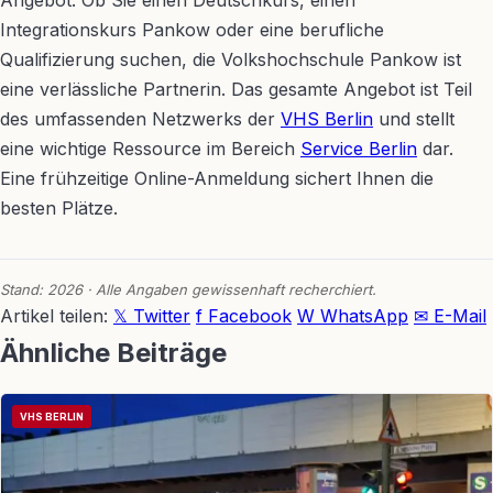
Angebot. Ob Sie einen Deutschkurs, einen
Integrationskurs Pankow oder eine berufliche
Qualifizierung suchen, die Volkshochschule Pankow ist
eine verlässliche Partnerin. Das gesamte Angebot ist Teil
des umfassenden Netzwerks der
VHS Berlin
und stellt
eine wichtige Ressource im Bereich
Service Berlin
dar.
Eine frühzeitige Online-Anmeldung sichert Ihnen die
besten Plätze.
Stand: 2026 · Alle Angaben gewissenhaft recherchiert.
Artikel teilen:
𝕏 Twitter
f Facebook
W WhatsApp
✉ E-Mail
Ähnliche Beiträge
VHS BERLIN