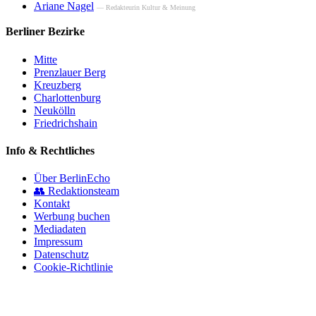
Ariane Nagel
— Redakteurin Kultur & Meinung
Berliner Bezirke
Mitte
Prenzlauer Berg
Kreuzberg
Charlottenburg
Neukölln
Friedrichshain
Info & Rechtliches
Über BerlinEcho
👥 Redaktionsteam
Kontakt
Werbung buchen
Mediadaten
Impressum
Datenschutz
Cookie-Richtlinie
© 2026 BerlinEcho · Maik Möhring Media
Impressum
Datenschutz
Kontakt
Über BerlinEcho