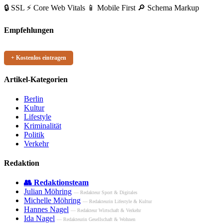
🔒 SSL
⚡ Core Web Vitals
📱 Mobile First
🔎 Schema Markup
Empfehlungen
+ Kostenlos eintragen
Artikel-Kategorien
Berlin
Kultur
Lifestyle
Kriminalität
Politik
Verkehr
Redaktion
👥 Redaktionsteam
Julian Möhring
— Redakteur Sport & Digitales
Michelle Möhring
— Redakteurin Lifestyle & Kultur
Hannes Nagel
— Redakteur Wirtschaft & Verkehr
Ida Nagel
— Redakteurin Gesellschaft & Wohnen