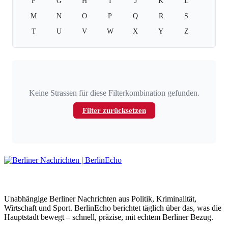
F
G
H
I
J
K
L
M
N
O
P
Q
R
S
T
U
V
W
X
Y
Z
Keine Strassen für diese Filterkombination gefunden.
Filter zurücksetzen
BerlinEcho – Zur Startseite
Unabhängige Berliner Nachrichten aus Politik, Kriminalität,
Wirtschaft und Sport. BerlinEcho berichtet täglich über das, was die
Hauptstadt bewegt – schnell, präzise, mit echtem Berliner Bezug.