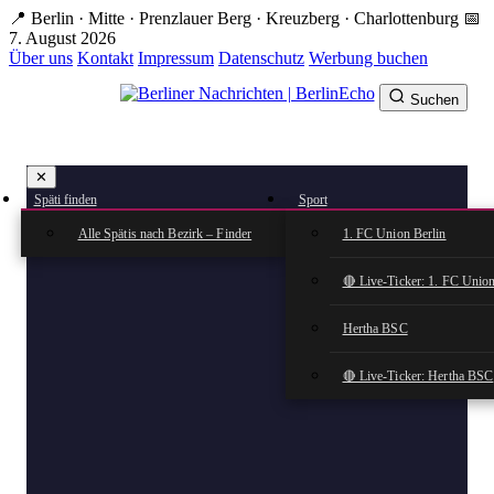
Zum
📍 Berlin · Mitte · Prenzlauer Berg · Kreuzberg · Charlottenburg
📅
Hauptinhalt
7. August 2026
springen
Über uns
Kontakt
Impressum
Datenschutz
Werbung buchen
Suchen
BerlinEcho – Zur Startseite
✕
rkte
Späti finden
Sport
n
Alle Spätis nach Bezirk – Finder
1. FC Union Berlin
🔴 Live-Ticker: 1. FC Union
Hertha BSC
🔴 Live-Ticker: Hertha BSC