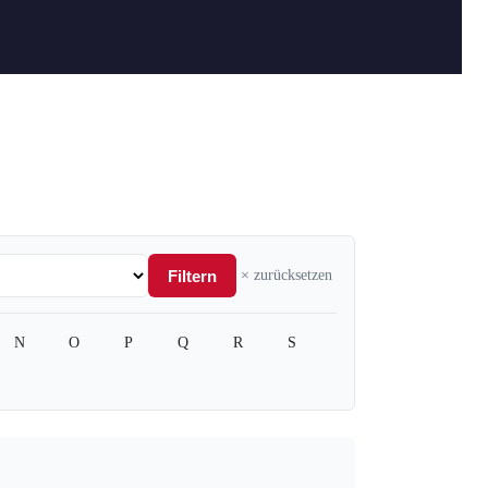
Filtern
× zurücksetzen
N
O
P
Q
R
S