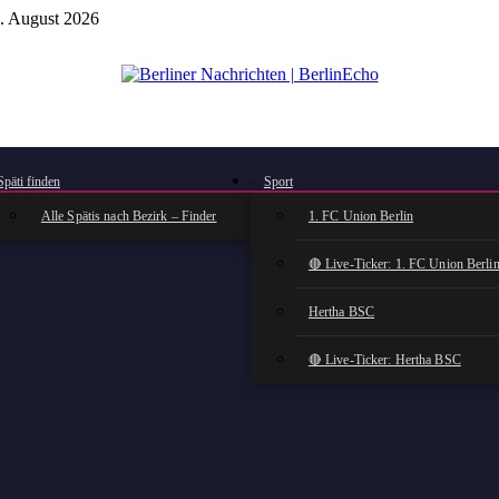
. August 2026
BerlinEcho – Zur Startseite
Späti finden
Sport
Alle Spätis nach Bezirk – Finder
1. FC Union Berlin
🔴 Live-Ticker: 1. FC Union Berli
Hertha BSC
🔴 Live-Ticker: Hertha BSC