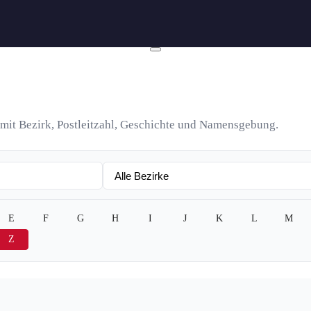
n mit Bezirk, Postleitzahl, Geschichte und Namensgebung.
E
F
G
H
I
J
K
L
M
Z