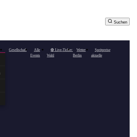
Suchen
Gesellschaft
Alle
🔴 Live-Ticker:
Wetter
Spritpreise
Events
Wahl
Berlin
aktuelle
n