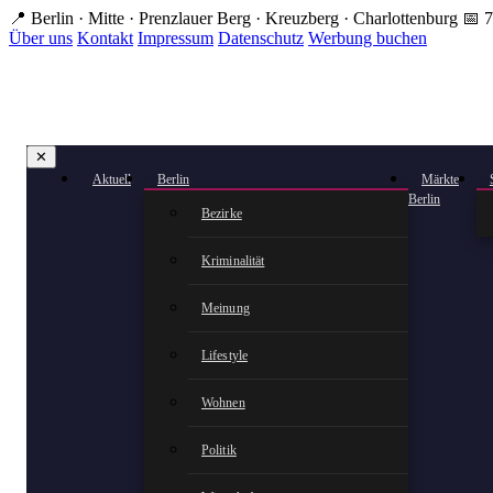
Zum
📍 Berlin · Mitte · Prenzlauer Berg · Kreuzberg · Charlottenburg
📅 7
Hauptinhalt
Über uns
Kontakt
Impressum
Datenschutz
Werbung buchen
springen
✕
Aktuell
Berlin
Märkte
Berlin
Bezirke
Kriminalität
Meinung
Lifestyle
Wohnen
Politik