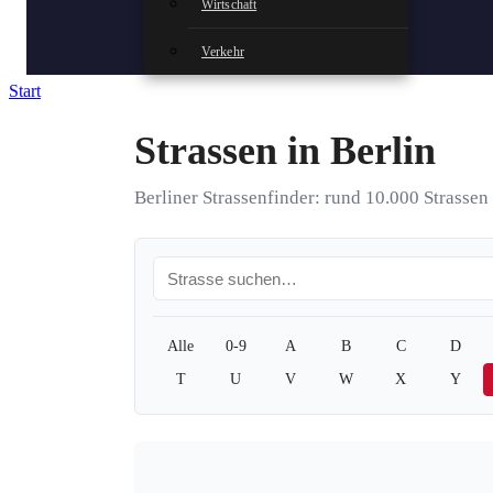
Wirtschaft
Verkehr
Start
Strassen in Berlin
Berliner Strassenfinder: rund 10.000 Strasse
Link
Alle
0-9
A
B
C
D
T
U
V
W
X
Y