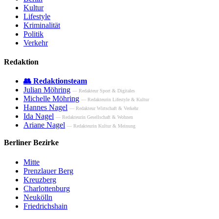
Kultur
Lifestyle
Kriminalität
Politik
Verkehr
Redaktion
👥 Redaktionsteam
Julian Möhring
— Redakteur Sport & Digitales
Michelle Möhring
— Redakteurin Lifestyle & Kultur
Hannes Nagel
— Redakteur Wirtschaft & Verkehr
Ida Nagel
— Redakteurin Gesellschaft & Wohnen
Ariane Nagel
— Redakteurin Kultur & Meinung
Berliner Bezirke
Mitte
Prenzlauer Berg
Kreuzberg
Charlottenburg
Neukölln
Friedrichshain