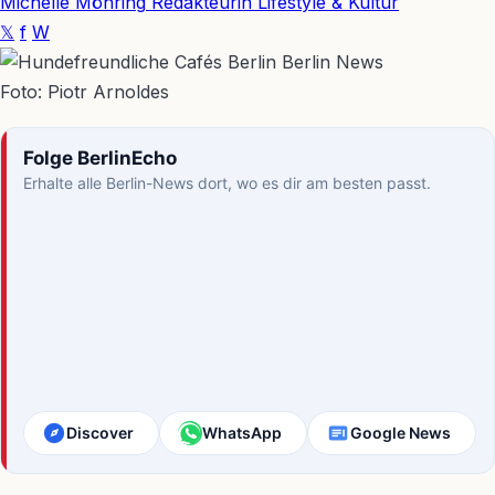
Michelle Möhring
Redakteurin Lifestyle & Kultur
𝕏
f
W
Foto: Piotr Arnoldes
Folge BerlinEcho
Erhalte alle Berlin-News dort, wo es dir am besten passt.
Discover
WhatsApp
Google News