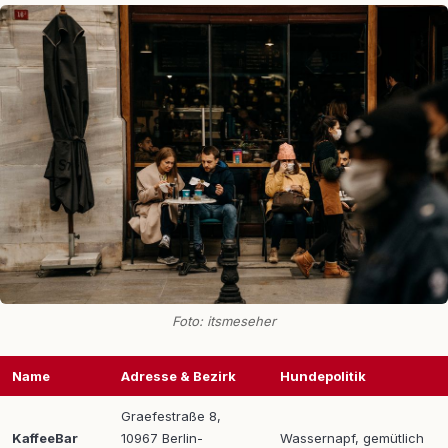
Foto: itsmeseher
Name
Adresse & Bezirk
Hundepolitik
Graefestraße 8,
KaffeeBar
10967 Berlin-
Wassernapf, gemütlich