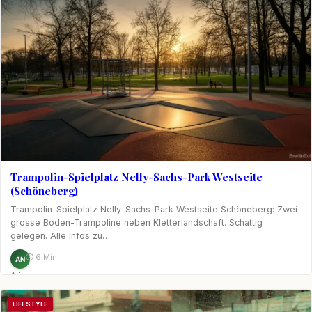
Trampolin-Spielplatz Nelly-Sachs-Park Westseite
(Schöneberg)
Trampolin-Spielplatz Nelly-Sachs-Park Westseite Schöneberg: Zwei
grosse Boden-Trampoline neben Kletterlandschaft. Schattig
gelegen. Alle Infos zu…
⏱ 6 Min.
AN
Ariane
Nagel
LIFESTYLE