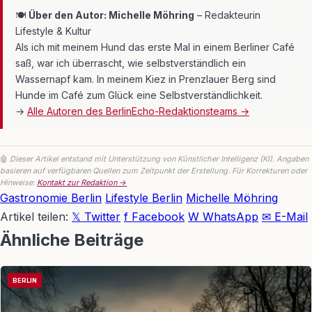
🍽
Über den Autor: Michelle Möhring
– Redakteurin
Lifestyle & Kultur
Als ich mit meinem Hund das erste Mal in einem Berliner Café
saß, war ich überrascht, wie selbstverständlich ein
Wassernapf kam. In meinem Kiez in Prenzlauer Berg sind
Hunde im Café zum Glück eine Selbstverständlichkeit.
→
Alle Autoren des BerlinEcho-Redaktionsteams →
🤖
Dieser Artikel entstand mit Unterstützung von Künstlicher Intelligenz (KI). Angaben
basieren auf verfügbaren Quellen zum Zeitpunkt der Erstellung. Für Korrekturen oder
Hinweise:
Kontakt zur Redaktion →
Gastronomie Berlin
Lifestyle Berlin
Michelle Möhring
Artikel teilen:
𝕏 Twitter
f Facebook
W WhatsApp
✉ E-Mail
Ähnliche Beiträge
BERLIN