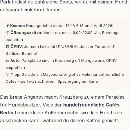
Park findest du zahlreiche Spots, wo du mit deinem Hund
entspannt einkehren kannst.
💰
Kosten:
Hauptgerichte ab ca. 12-18 € (Stand: April 2026)
🕐
Öffnungszeiten:
Variieren, meist 9:00-22:00 Uhr, Ruhetage
beachten
🚇
ÖPNV:
Je nach Lokalität U1/U3/U8 Kottbusser Tor oder U1
Görlitzer Bahnhof
🚗
Auto:
Parkplätze sind in Kreuzberg oft Mangelware, ÖPNV
empfohlen
💡
Tipp:
Gerade am Maybachufer gibt es viele hundefreundliche
Cafés – perfekt nach einem Spaziergang am Kanal.
Das breite Angebot macht Kreuzberg zu einem Paradies
für Hundebesitzer. Viele der
hundefreundliche Cafés
Berlin
haben kleine Außenbereiche, wo dein Hund sich
ausstrecken kann, während du deinen Kaffee genießt.