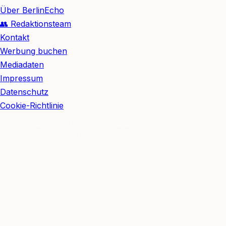
Über BerlinEcho
👥 Redaktionsteam
Kontakt
Werbung buchen
Mediadaten
Impressum
Datenschutz
Cookie-Richtlinie
© 2026 BerlinEcho · Maik Möhring Media
Impressum
Datenschutz
Kontakt
Über BerlinEcho