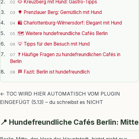
🐶 Kreuzberg mit Hund: Gastro-Tipps
02
🌳 Prenzlauer Berg: Gemütlich mit Hund
03
🛍️ Charlottenburg-Wilmersdorf: Elegant mit Hund
04
🗺️ Weitere hundefreundliche Cafés Berlin
05
💡 Tipps für den Besuch mit Hund
06
❓ Häufige Fragen zu hundefreundlichen Cafés in
07
Berlin
🏁 Fazit: Berlin ist hundefreundlich
08
← TOC WIRD HIER AUTOMATISCH VOM PLUGIN
EINGEFÜGT (5.13) – du schreibst es NICHT
📍 Hundefreundliche Cafés Berlin: Mitte
Berlin-Mitte, das Herz der Hauptstadt, bietet nicht nur