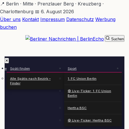
Zum
📍 Berlin · Mitte · Prenzlauer Berg · Kreuzberg ·
Hauptinhalt
Charlottenburg
📅 6. August 2026
springen
Über uns
Kontakt
Impressum
Datenschutz
Werbung
buchen
Suchen
BerlinEcho – Zur Startseite
✕
rkte
Späti finden
Sport
Ge
n
Alle Spätis nach Bezirk –
1. FC Union Berlin
Finder
🔴 Live-Ticker: 1. FC Union
Berlin
Hertha BSC
🔴 Live-Ticker: Hertha BSC