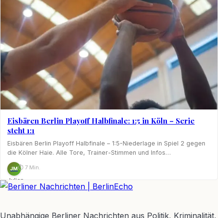
Eisbären Berlin Playoff Halbfinale: 1:5 in Köln – Serie
steht 1:1
Eisbären Berlin Playoff Halbfinale – 1:5-Niederlage in Spiel 2 gegen
die Kölner Haie. Alle Tore, Trainer-Stimmen und Infos…
⏱ 7 Min.
JM
Julian
Möhring
BerlinEcho – Zur Startseite
Unabhängige Berliner Nachrichten aus Politik, Kriminalität,