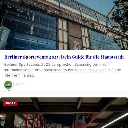
Berliner Sportevents 2025: Dein Guide für die Hauptstadt
Berliner Sportevents 2025 versprechen Spannung pur – von
internationalen Großveranstaltungen bis zu lokalen Highlights. Finde
alle Termine und…
⏱ 8 Min.
JM
Julian
Möhring
SPORT