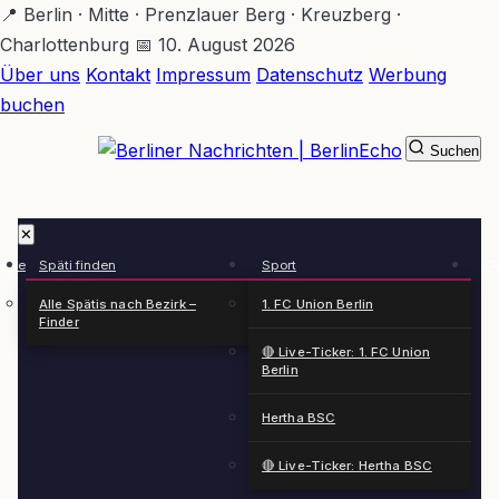
Zum
📍 Berlin · Mitte · Prenzlauer Berg · Kreuzberg ·
Hauptinhalt
Charlottenburg
📅 10. August 2026
springen
Über uns
Kontakt
Impressum
Datenschutz
Werbung
buchen
Suchen
BerlinEcho – Zur Startseite
✕
rkte
Späti finden
Sport
Ge
n
Alle Spätis nach Bezirk –
1. FC Union Berlin
Finder
🔴 Live-Ticker: 1. FC Union
Berlin
Hertha BSC
🔴 Live-Ticker: Hertha BSC