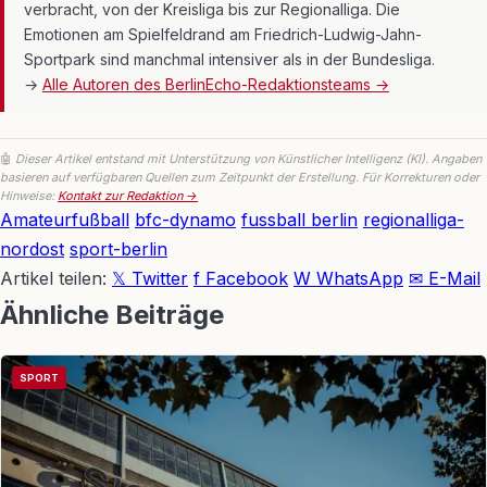
verbracht, von der Kreisliga bis zur Regionalliga. Die
Emotionen am Spielfeldrand am Friedrich-Ludwig-Jahn-
Sportpark sind manchmal intensiver als in der Bundesliga.
→
Alle Autoren des BerlinEcho-Redaktionsteams →
🤖
Dieser Artikel entstand mit Unterstützung von Künstlicher Intelligenz (KI). Angaben
basieren auf verfügbaren Quellen zum Zeitpunkt der Erstellung. Für Korrekturen oder
Hinweise:
Kontakt zur Redaktion →
Amateurfußball
bfc-dynamo
fussball berlin
regionalliga-
nordost
sport-berlin
Artikel teilen:
𝕏 Twitter
f Facebook
W WhatsApp
✉ E-Mail
Ähnliche Beiträge
SPORT