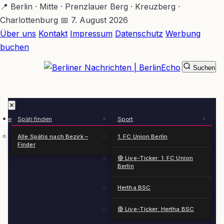
Zum
📍 Berlin · Mitte · Prenzlauer Berg · Kreuzberg ·
Hauptinhalt
Charlottenburg
📅 7. August 2026
springen
Über uns
Kontakt
Impressum
Datenschutz
Werbung
buchen
Suchen
BerlinEcho – Zur Startseite
✕
rkte
Späti finden
Sport
Ge
n
Alle Spätis nach Bezirk –
1. FC Union Berlin
Finder
🔴 Live-Ticker: 1. FC Union
Berlin
Hertha BSC
🔴 Live-Ticker: Hertha BSC