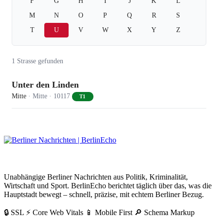
F
G
H
I
J
K
L
M
N
O
P
Q
R
S
T
U
V
W
X
Y
Z
1 Strasse gefunden
Unter den Linden
Mitte
· Mitte
· 10117
T1
BerlinEcho – Zur Startseite
Unabhängige Berliner Nachrichten aus Politik, Kriminalität,
Wirtschaft und Sport. BerlinEcho berichtet täglich über das, was die
Hauptstadt bewegt – schnell, präzise, mit echtem Berliner Bezug.
🔒 SSL
⚡ Core Web Vitals
📱 Mobile First
🔎 Schema Markup