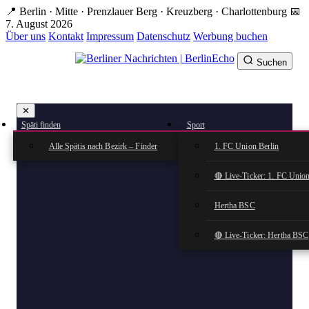
Zum
📍 Berlin · Mitte · Prenzlauer Berg · Kreuzberg · Charlottenburg
📅
Hauptinhalt
7. August 2026
springen
Über uns
Kontakt
Impressum
Datenschutz
Werbung buchen
Suchen
BerlinEcho – Zur Startseite
✕
rkte
Späti finden
Sport
n
Alle Spätis nach Bezirk – Finder
1. FC Union Berlin
🔴 Live-Ticker: 1. FC Union
Hertha BSC
🔴 Live-Ticker: Hertha BSC