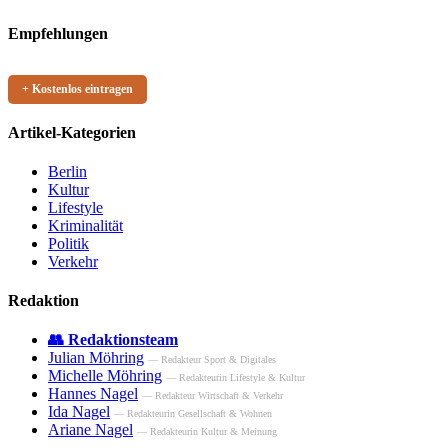
Empfehlungen
+ Kostenlos eintragen
Artikel-Kategorien
Berlin
Kultur
Lifestyle
Kriminalität
Politik
Verkehr
Redaktion
👥 Redaktionsteam
Julian Möhring
— Redakteur Sport & Digitales
Michelle Möhring
— Redakteurin Lifestyle & Kultur
Hannes Nagel
— Redakteur Wirtschaft & Verkehr
Ida Nagel
— Redakteurin Gesellschaft & Wohnen
Ariane Nagel
— Redakteurin Kultur & Meinung