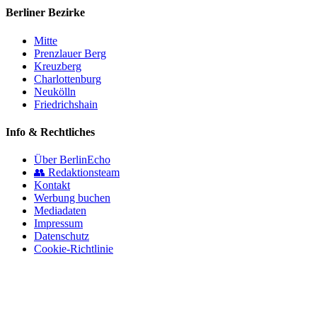
Berliner Bezirke
Mitte
Prenzlauer Berg
Kreuzberg
Charlottenburg
Neukölln
Friedrichshain
Info & Rechtliches
Über BerlinEcho
👥 Redaktionsteam
Kontakt
Werbung buchen
Mediadaten
Impressum
Datenschutz
Cookie-Richtlinie
© 2026 BerlinEcho · Maik Möhring Media
Impressum
Datenschutz
Kontakt
Über BerlinEcho