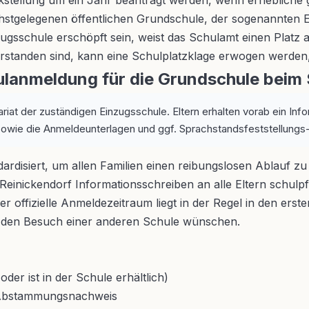
kstellung um ein Jahr beantragt werden, wenn erhebliche g
chstgelegenen öffentlichen Grundschule, der sogenannten 
nzugsschule erschöpft sein, weist das Schulamt einen Platz
erstanden sind, kann eine Schulplatzklage erwogen werden, 
hulanmeldung für die Grundschule beim
riat der zuständigen Einzugsschule. Eltern erhalten vorab ein In
owie die Anmeldeunterlagen und ggf. Sprachstandsfeststellung
ndardisiert, um allen Familien einen reibungslosen Ablauf 
einickendorf Informationsschreiben an alle Eltern schulpfli
er offizielle Anmeldezeitraum liegt in der Regel in den er
e den Besuch einer anderen Schule wünschen.
der ist in der Schule erhältlich)
r Abstammungsnachweis