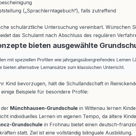
bescheinigung
tstellung („Sprachlerntagebuch“), falls zutreffend
ische schulärztliche Untersuchung vereinbart. Wünschen S
idet das Schulamt nach Abschluss des regulären Verfahr
zepte bieten ausgewählte Grundschul
n mit speziellen Profilen wie jahrgangsübergreifendes Lernen (JÜ
bieten alternative Lernansätze zum klassischen Unterricht.
hr Kind bevorzugen, hält die Schullandschaft in Reinickendo
r einige Beispiele für besondere Profile:
 der
Münchhausen-Grundschule
in Wittenau lernen Kinde
cht individuelles Lernen im eigenen Tempo, da ältere Kinde
lancz-Grundschule
in Frohnau bietet einen deutsch-französ
ten statt. Ziel ist eine vollständig bilinguale Ausbildung.