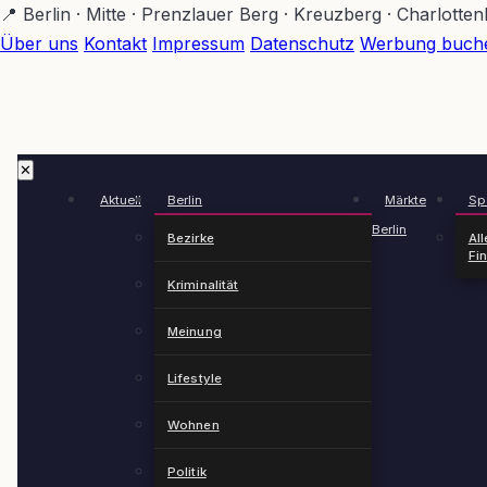
Zum
📍 Berlin · Mitte · Prenzlauer Berg · Kreuzberg · Charlotte
Hauptinhalt
Über uns
Kontakt
Impressum
Datenschutz
Werbung buch
springen
✕
Aktuell
Berlin
Märkte
Spä
Berlin
Bezirke
All
Fi
Kriminalität
Meinung
Lifestyle
Wohnen
Politik