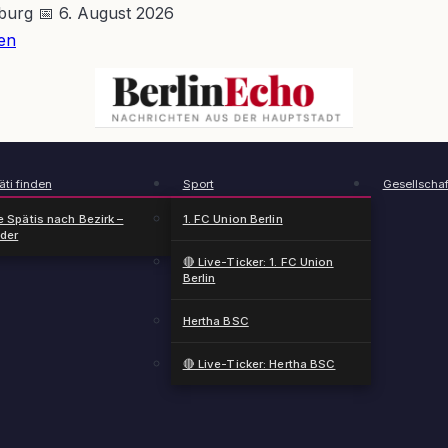
nburg
📅 6. August 2026
en
BerlinEcho – Zur Startseite
ti finden
Sport
Gesellschaf
e Spätis nach Bezirk –
1. FC Union Berlin
nder
🔴 Live-Ticker: 1. FC Union
Berlin
Hertha BSC
🔴 Live-Ticker: Hertha BSC