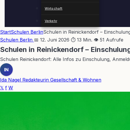
Wirtschaft
Verkehr
Start
Schulen Berlin
Schulen in Reinickendorf – Einschulu
Schulen Berlin
📅 12. Juni 2026
⏱ 13 Min.
👁 51 Aufrufe
Schulen in Reinickendorf – Einschul
Schulen Reinickendorf: Alle Infos zu Einschulung, Anmeld
IN
Ida Nagel
Redakteurin Gesellschaft & Wohnen
𝕏
f
W