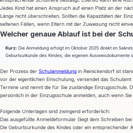
entsprechende Schulreife bestätigt. Ebenso kann eine Rüc
Jedes Kind hat einen Anspruch auf einen Platz an der nä
Länge nicht überschreiten. Sollten die Kapazitäten der Ei
seltenen Fällen, wenn Eltern mit der Zuweisung nicht einv
Welcher genaue Ablauf ist bei der Sc
Kurz:
Die Anmeldung erfolgt im Oktober 2025 direkt im Sekreta
Geburtsurkunde des Kindes, die eigenen Ausweisdokumente s
Der Prozess der
Schulanmeldung
in Reinickendorf ist sta
vor der eigentlichen Einschulung, versendet das Schulamt R
Termine und nennt die für Sie zuständige Einzugsschule. D
persönlich in der Einzugsschule anmelden, auch wenn Si
Folgende Unterlagen sind zwingend erforderlich:
Das ausgefüllte Anmeldeformular (liegt dem Schreiben bei o
Die Geburtsurkunde des Kindes oder ein entsprechende