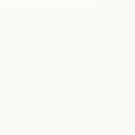
Impressum
Datenschutz
Kontakt
Über BerlinEcho