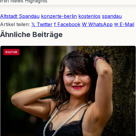
Altstadt Spandau
konzerte-berlin
kostenlos
spandau
Artikel teilen:
𝕏 Twitter
f Facebook
W WhatsApp
✉ E-Mail
Ähnliche Beiträge
KULTUR