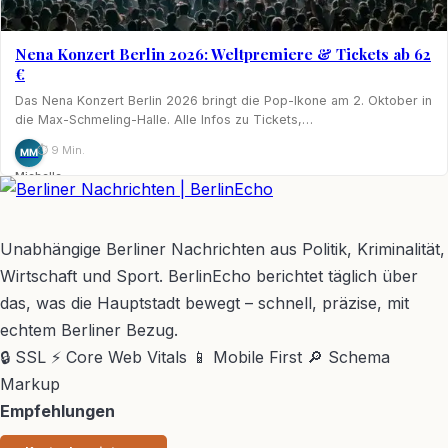
Nena Konzert Berlin 2026: Weltpremiere & Tickets ab 62
€
Das Nena Konzert Berlin 2026 bringt die Pop-Ikone am 2. Oktober in
die Max-Schmeling-Halle. Alle Infos zu Tickets,…
⏱ 9 Min.
MM
Michelle
Möhring
BerlinEcho – Zur Startseite
Unabhängige Berliner Nachrichten aus Politik, Kriminalität,
Wirtschaft und Sport. BerlinEcho berichtet täglich über
das, was die Hauptstadt bewegt – schnell, präzise, mit
echtem Berliner Bezug.
🔒 SSL
⚡ Core Web Vitals
📱 Mobile First
🔎 Schema
Markup
Empfehlungen