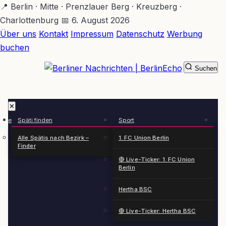
Zum
📍 Berlin · Mitte · Prenzlauer Berg · Kreuzberg ·
Hauptinhalt
Charlottenburg
📅 6. August 2026
springen
Über uns
Kontakt
Impressum
Datenschutz
Werbung
buchen
Suchen
BerlinEcho – Zur Startseite
✕
rkte
Späti finden
Sport
Ge
n
Alle Spätis nach Bezirk –
1. FC Union Berlin
Finder
🔴 Live-Ticker: 1. FC Union
Berlin
Hertha BSC
🔴 Live-Ticker: Hertha BSC