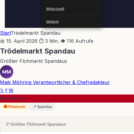
Wirtschaft
Verkehr
Start
Trödelmarkt Spandau
📅 15. April 2026
⏱ 3 Min.
👁 116 Aufrufe
Trödelmarkt Spandau
Größter Flohmarkt Spandaus
MM
Maik Möhring
Verantwortlicher & Chefredakteur
𝕏
f
W
BerlinEcho
🛍 Flohmarkt
📍 Spandau
💡 Größter Flohmarkt Spandaus