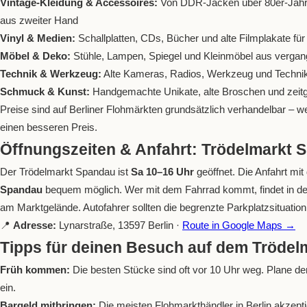
Vintage-Kleidung & Accessoires:
Von DDR-Jacken über 80er-Jahr
aus zweiter Hand
Vinyl & Medien:
Schallplatten, CDs, Bücher und alte Filmplakate f
Möbel & Deko:
Stühle, Lampen, Spiegel und Kleinmöbel aus verga
Technik & Werkzeug:
Alte Kameras, Radios, Werkzeug und Technik 
Schmuck & Kunst:
Handgemachte Unikate, alte Broschen und zeit
Preise sind auf Berliner Flohmärkten grundsätzlich verhandelbar – we
einen besseren Preis.
Öffnungszeiten & Anfahrt: Trödelmarkt 
Der Trödelmarkt Spandau ist
Sa 10–16 Uhr
geöffnet. Die Anfahrt m
Spandau
bequem möglich. Wer mit dem Fahrrad kommt, findet in der
am Marktgelände. Autofahrer sollten die begrenzte Parkplatzsituation
📍
Adresse:
Lynarstraße, 13597 Berlin ·
Route in Google Maps →
Tipps für deinen Besuch auf dem Tröde
Früh kommen:
Die besten Stücke sind oft vor 10 Uhr weg. Plane d
ein.
Bargeld mitbringen:
Die meisten Flohmarkthändler in Berlin akzepti