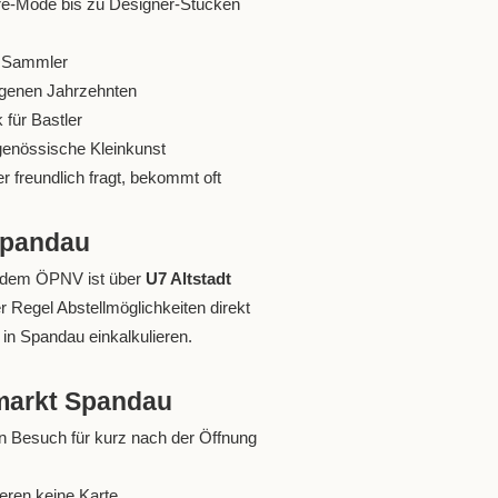
e-Mode bis zu Designer-Stücken
ür Sammler
ngenen Jahrzehnten
für Bastler
genössische Kleinkunst
r freundlich fragt, bekommt oft
Spandau
it dem ÖPNV ist über
U7 Altstadt
 Regel Abstellmöglichkeiten direkt
 in Spandau einkalkulieren.
lmarkt Spandau
en Besuch für kurz nach der Öffnung
eren keine Karte.