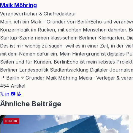
Maik Möhring
Verantwortlicher & Chefredakteur
Moin, ich bin Maik – Gründer von BerlinEcho und verantwort
Konzernlogik im Rücken, mit echten Menschen dahinter. Berl
Startup-Szene neben klassischem Berliner Kleingarten. Dies
Das ist mir wichtig zu sagen, weil es in einer Zeit, in der
mit dem Namen dafür ein. Mein Hintergrund ist digitales P
Seiten und für Kunden. BerlinEcho ist mein liebstes Projek
Berliner Landespolitik
Stadtentwicklung
Digitaler Journali
📍 Berlin
⭐ Gründer Maik Möhring Media · Verleger & verant
454 Artikel
𝕏
in
📷
📝
Ähnliche Beiträge
POLITIK