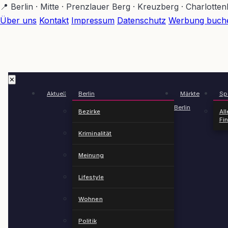
Zum
📍 Berlin · Mitte · Prenzlauer Berg · Kreuzberg · Charlotte
Hauptinhalt
Über uns
Kontakt
Impressum
Datenschutz
Werbung buch
springen
✕
Aktuell
Berlin
Märkte
Spä
Berlin
Bezirke
All
Fi
Kriminalität
Meinung
Lifestyle
Wohnen
Politik