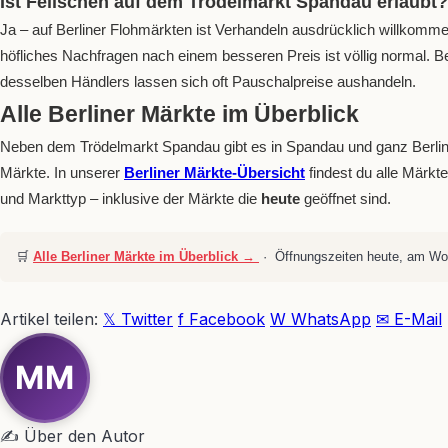
Ist Feilschen auf dem Trödelmarkt Spandau erlaubt?
Ja – auf Berliner Flohmärkten ist Verhandeln ausdrücklich willkomme
höfliches Nachfragen nach einem besseren Preis ist völlig normal. B
desselben Händlers lassen sich oft Pauschalpreise aushandeln.
Alle Berliner Märkte im Überblick
Neben dem Trödelmarkt Spandau gibt es in Spandau und ganz Berlin 
Märkte. In unserer
Berliner Märkte-Übersicht
findest du alle Märkt
und Markttyp – inklusive der Märkte die
heute
geöffnet sind.
🛒
Alle Berliner Märkte im Überblick →
· Öffnungszeiten heute, am Woc
Artikel teilen:
𝕏 Twitter
f Facebook
W WhatsApp
✉ E-Mail
MM
✍ Über den Autor