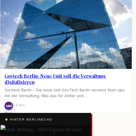
Govtech Berlin: Neue Unit soll die Verwaltung
digitalisieren
Govtech Berlin – Die neue Unit GovTech Berlin vernetzt Start-ups
mit der Verwaltung. Was das für Ämter und…
⏱ 8 Min.
MM
Maik
Möhring
◆
HINTER BERLINECHO