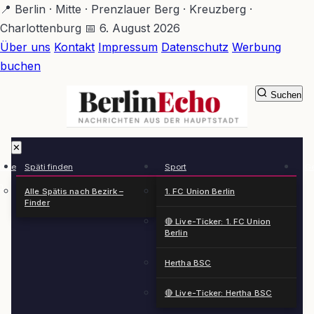
Zum
📍 Berlin · Mitte · Prenzlauer Berg · Kreuzberg ·
Hauptinhalt
Charlottenburg
📅 6. August 2026
springen
Über uns
Kontakt
Impressum
Datenschutz
Werbung
buchen
Suchen
BerlinEcho – Zur Startseite
✕
rkte
Späti finden
Sport
Ge
n
Alle Spätis nach Bezirk –
1. FC Union Berlin
Finder
🔴 Live-Ticker: 1. FC Union
Berlin
Hertha BSC
🔴 Live-Ticker: Hertha BSC