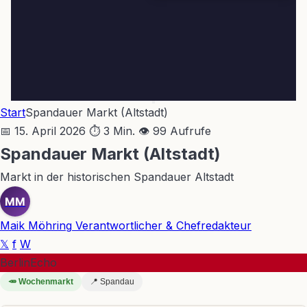
Start
Spandauer Markt (Altstadt)
📅 15. April 2026
⏱ 3 Min.
👁 99 Aufrufe
Spandauer Markt (Altstadt)
Markt in der historischen Spandauer Altstadt
MM
Maik Möhring
Verantwortlicher & Chefredakteur
𝕏
f
W
BerlinEcho
🥕 Wochenmarkt
📍 Spandau