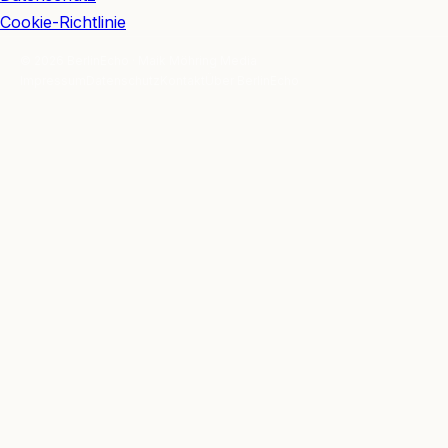
Cookie-Richtlinie
© 2026 BerlinEcho · Maik Möhring Media
Impressum
Datenschutz
Kontakt
Über BerlinEcho