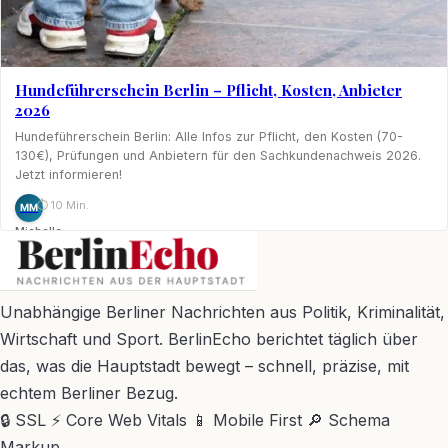
Hundeführerschein Berlin – Pflicht, Kosten, Anbieter
2026
Hundeführerschein Berlin: Alle Infos zur Pflicht, den Kosten (70-
130€), Prüfungen und Anbietern für den Sachkundenachweis 2026.
Jetzt informieren!
⏱ 10 Min.
MM
Michelle
Möhring
BerlinEcho – Zur Startseite
Unabhängige Berliner Nachrichten aus Politik, Kriminalität,
Wirtschaft und Sport. BerlinEcho berichtet täglich über
das, was die Hauptstadt bewegt – schnell, präzise, mit
echtem Berliner Bezug.
🔒 SSL
⚡ Core Web Vitals
📱 Mobile First
🔎 Schema
Markup