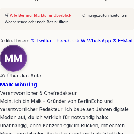
🛒
Alle Berliner Märkte im Überblick →
· Öffnungszeiten heute, am
Wochenende oder nach Bezirk filtern
Artikel teilen:
𝕏 Twitter
f Facebook
W WhatsApp
✉ E-Mail
MM
✍ Über den Autor
Maik Möhring
Verantwortlicher & Chefredakteur
Moin, ich bin Maik – Gründer von BerlinEcho und
verantwortlicher Redakteur. Ich baue seit Jahren digitale
Medien auf, die ich wirklich für notwendig halte:
unabhängig, ohne Konzernlogik im Rücken, mit echten
Menschen dahinter. Berlin fasziniert mich als Stadt der