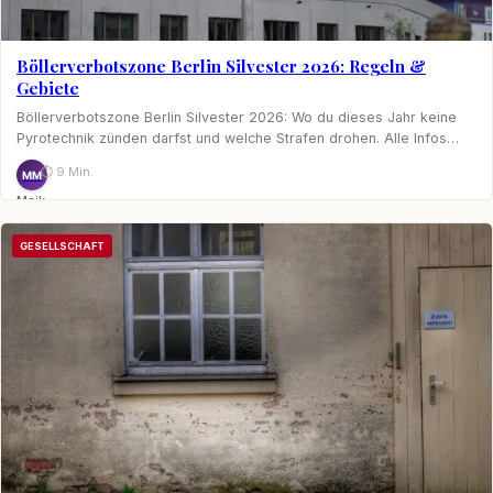
Böllerverbotszone Berlin Silvester 2026: Regeln &
Gebiete
Böllerverbotszone Berlin Silvester 2026: Wo du dieses Jahr keine
Pyrotechnik zünden darfst und welche Strafen drohen. Alle Infos…
⏱ 9 Min.
MM
Maik
Möhring
GESELLSCHAFT