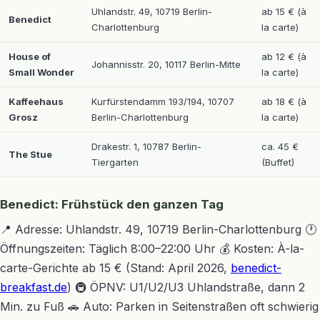
Uhlandstr. 49, 10719 Berlin-
ab 15 € (à
Benedict
Charlottenburg
la carte)
House of
ab 12 € (à
Johannisstr. 20, 10117 Berlin-Mitte
Small Wonder
la carte)
Kaffeehaus
Kurfürstendamm 193/194, 10707
ab 18 € (à
Grosz
Berlin-Charlottenburg
la carte)
Drakestr. 1, 10787 Berlin-
ca. 45 €
The Stue
Tiergarten
(Buffet)
Benedict: Frühstück den ganzen Tag
📍 Adresse: Uhlandstr. 49, 10719 Berlin-Charlottenburg 🕐
Öffnungszeiten: Täglich 8:00–22:00 Uhr 💰 Kosten: À-la-
carte-Gerichte ab 15 € (Stand: April 2026,
benedict-
breakfast.de
) 🚇 ÖPNV: U1/U2/U3 Uhlandstraße, dann 2
Min. zu Fuß 🚗 Auto: Parken in Seitenstraßen oft schwierig