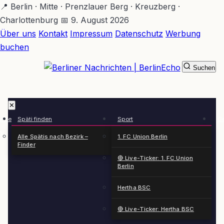
Zum
📍 Berlin · Mitte · Prenzlauer Berg · Kreuzberg ·
Hauptinhalt
Charlottenburg
📅 9. August 2026
springen
Über uns
Kontakt
Impressum
Datenschutz
Werbung
buchen
Suchen
BerlinEcho – Zur Startseite
✕
rkte
Späti finden
Sport
Ge
n
Alle Spätis nach Bezirk –
1. FC Union Berlin
Finder
🔴 Live-Ticker: 1. FC Union
Berlin
Hertha BSC
🔴 Live-Ticker: Hertha BSC