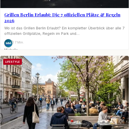
Grillen Berlin Erlaubt: Die 7 offiziellen Plätze & Regeln
2026
Wo ist das Grillen Berlin Erlaubt? Ein kompletter Überblick über alle 7
offiziellen Grillplätze, Regeln im Park und…
⏱ 7 Min.
MM
Michelle
Möhring
LIFESTYLE