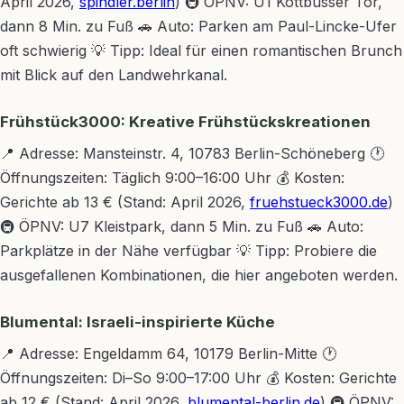
April 2026,
spindler.berlin
) 🚇 ÖPNV: U1 Kottbusser Tor,
dann 8 Min. zu Fuß 🚗 Auto: Parken am Paul-Lincke-Ufer
oft schwierig 💡 Tipp: Ideal für einen romantischen Brunch
mit Blick auf den Landwehrkanal.
Frühstück3000: Kreative Frühstückskreationen
📍 Adresse: Mansteinstr. 4, 10783 Berlin-Schöneberg 🕐
Öffnungszeiten: Täglich 9:00–16:00 Uhr 💰 Kosten:
Gerichte ab 13 € (Stand: April 2026,
fruehstueck3000.de
)
🚇 ÖPNV: U7 Kleistpark, dann 5 Min. zu Fuß 🚗 Auto:
Parkplätze in der Nähe verfügbar 💡 Tipp: Probiere die
ausgefallenen Kombinationen, die hier angeboten werden.
Blumental: Israeli-inspirierte Küche
📍 Adresse: Engeldamm 64, 10179 Berlin-Mitte 🕐
Öffnungszeiten: Di–So 9:00–17:00 Uhr 💰 Kosten: Gerichte
ab 12 € (Stand: April 2026,
blumental-berlin.de
) 🚇 ÖPNV: