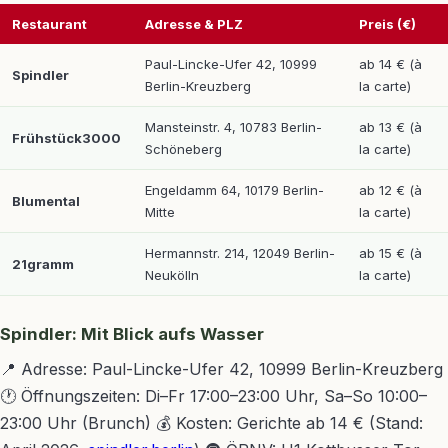
Restaurant
Adresse & PLZ
Preis (€)
Paul-Lincke-Ufer 42, 10999
ab 14 € (à
Spindler
Berlin-Kreuzberg
la carte)
Mansteinstr. 4, 10783 Berlin-
ab 13 € (à
Frühstück3000
Schöneberg
la carte)
Engeldamm 64, 10179 Berlin-
ab 12 € (à
Blumental
Mitte
la carte)
Hermannstr. 214, 12049 Berlin-
ab 15 € (à
21gramm
Neukölln
la carte)
Spindler: Mit Blick aufs Wasser
📍 Adresse: Paul-Lincke-Ufer 42, 10999 Berlin-Kreuzberg
🕐 Öffnungszeiten: Di–Fr 17:00–23:00 Uhr, Sa–So 10:00–
23:00 Uhr (Brunch) 💰 Kosten: Gerichte ab 14 € (Stand: