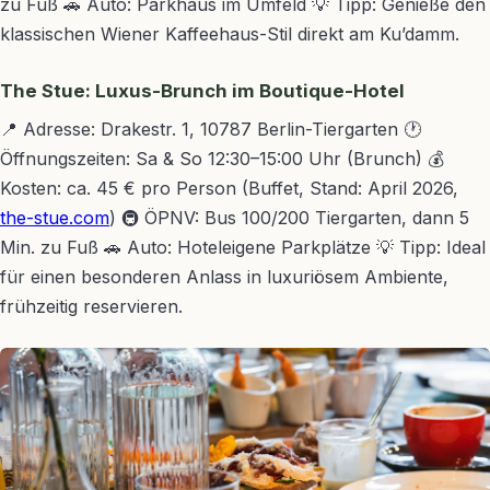
zu Fuß 🚗 Auto: Parkhaus im Umfeld 💡 Tipp: Genieße den
klassischen Wiener Kaffeehaus-Stil direkt am Ku’damm.
The Stue: Luxus-Brunch im Boutique-Hotel
📍 Adresse: Drakestr. 1, 10787 Berlin-Tiergarten 🕐
Öffnungszeiten: Sa & So 12:30–15:00 Uhr (Brunch) 💰
Kosten: ca. 45 € pro Person (Buffet, Stand: April 2026,
the-stue.com
) 🚇 ÖPNV: Bus 100/200 Tiergarten, dann 5
Min. zu Fuß 🚗 Auto: Hoteleigene Parkplätze 💡 Tipp: Ideal
für einen besonderen Anlass in luxuriösem Ambiente,
frühzeitig reservieren.