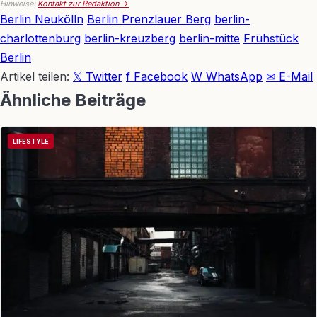
Hinweise:
Kontakt zur Redaktion →
Berlin Neukölln
Berlin Prenzlauer Berg
berlin-
charlottenburg
berlin-kreuzberg
berlin-mitte
Frühstück
Berlin
Artikel teilen:
𝕏 Twitter
f Facebook
W WhatsApp
✉ E-Mail
Ähnliche Beiträge
LIFESTYLE