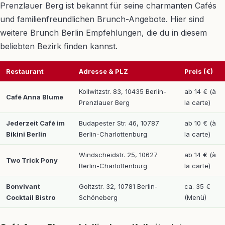
Prenzlauer Berg ist bekannt für seine charmanten Cafés
und familienfreundlichen Brunch-Angebote. Hier sind
weitere Brunch Berlin Empfehlungen, die du in diesem
beliebten Bezirk finden kannst.
Restaurant
Adresse & PLZ
Preis (€)
Kollwitzstr. 83, 10435 Berlin-
ab 14 € (à
Café Anna Blume
Prenzlauer Berg
la carte)
Jederzeit Café im
Budapester Str. 46, 10787
ab 10 € (à
Bikini Berlin
Berlin-Charlottenburg
la carte)
Windscheidstr. 25, 10627
ab 14 € (à
Two Trick Pony
Berlin-Charlottenburg
la carte)
Bonvivant
Goltzstr. 32, 10781 Berlin-
ca. 35 €
Cocktail Bistro
Schöneberg
(Menü)