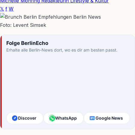
Michelle Möhring
Redakteurin Lifestyle & Kultur
𝕏
f
W
Foto: Levent Simsek
Folge BerlinEcho
Erhalte alle Berlin-News dort, wo es dir am besten passt.
Discover
WhatsApp
Google News