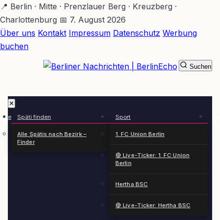
Zum
📍 Berlin · Mitte · Prenzlauer Berg · Kreuzberg ·
Hauptinhalt
Charlottenburg
📅 7. August 2026
springen
Über uns
Kontakt
Impressum
Datenschutz
Werbung
buchen
Suchen
BerlinEcho – Zur Startseite
✕
rkte
Späti finden
Sport
Ge
n
Alle Spätis nach Bezirk –
1. FC Union Berlin
Finder
🔴 Live-Ticker: 1. FC Union
Berlin
Hertha BSC
🔴 Live-Ticker: Hertha BSC