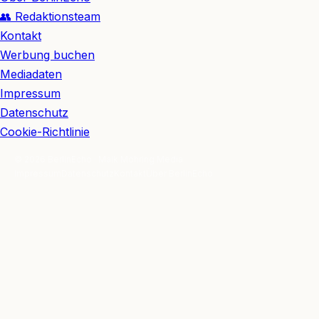
👥 Redaktionsteam
Kontakt
Werbung buchen
Mediadaten
Impressum
Datenschutz
Cookie-Richtlinie
© 2026 BerlinEcho · Maik Möhring Media
Impressum
Datenschutz
Kontakt
Über BerlinEcho