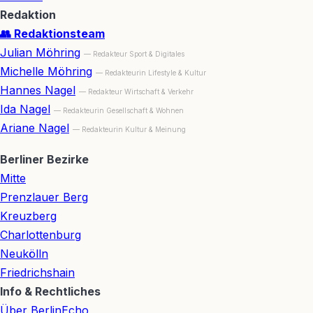
Redaktion
👥 Redaktionsteam
Julian Möhring
— Redakteur Sport & Digitales
Michelle Möhring
— Redakteurin Lifestyle & Kultur
Hannes Nagel
— Redakteur Wirtschaft & Verkehr
Ida Nagel
— Redakteurin Gesellschaft & Wohnen
Ariane Nagel
— Redakteurin Kultur & Meinung
Berliner Bezirke
Mitte
Prenzlauer Berg
Kreuzberg
Charlottenburg
Neukölln
Friedrichshain
Info & Rechtliches
Über BerlinEcho