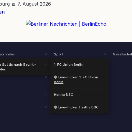
nburg
📅 7. August 2026
en
BerlinEcho – Zur Startseite
ti finden
Sport
Gesellschaf
e Spätis nach Bezirk –
1. FC Union Berlin
nder
🔴 Live-Ticker: 1. FC Union
Berlin
Hertha BSC
🔴 Live-Ticker: Hertha BSC