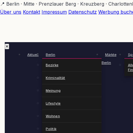
Zum
📍 Berlin · Mitte · Prenzlauer Berg · Kreuzberg · Charlotte
Hauptinhalt
Über uns
Kontakt
Impressum
Datenschutz
Werbung buch
springen
✕
Aktuell
Berlin
Märkte
Spä
Berlin
Bezirke
All
Fi
Kriminalität
Meinung
Lifestyle
Wohnen
Politik