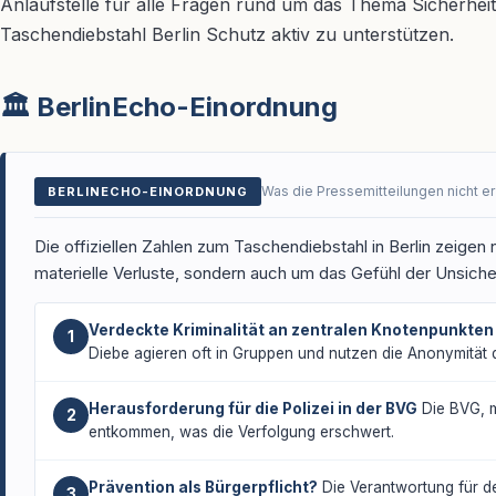
Anlaufstelle für alle Fragen rund um das Thema Sicherheit
Taschendiebstahl Berlin Schutz aktiv zu unterstützen.
🏛️ BerlinEcho-Einordnung
Was die Pressemitteilungen nicht e
BERLINECHO-EINORDNUNG
Die offiziellen Zahlen zum Taschendiebstahl in Berlin zeigen n
materielle Verluste, sondern auch um das Gefühl der Unsicher
Verdeckte Kriminalität an zentralen Knotenpunkten
1
Diebe agieren oft in Gruppen und nutzen die Anonymität 
Herausforderung für die Polizei in der BVG
Die BVG, mi
2
entkommen, was die Verfolgung erschwert.
Prävention als Bürgerpflicht?
Die Verantwortung für den
3