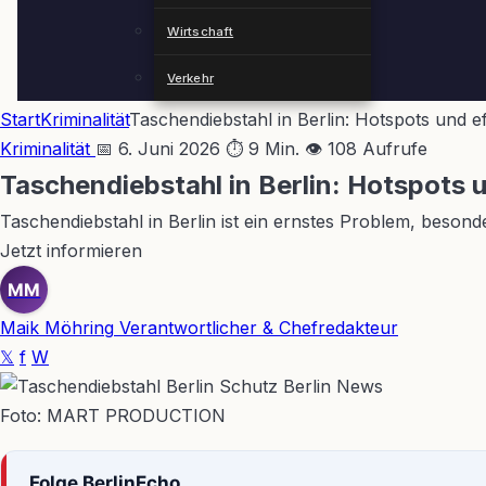
Wirtschaft
Verkehr
Start
Kriminalität
Taschendiebstahl in Berlin: Hotspots und e
Kriminalität
📅 6. Juni 2026
⏱ 9 Min.
👁 108 Aufrufe
Taschendiebstahl in Berlin: Hotspots 
Taschendiebstahl in Berlin ist ein ernstes Problem, beson
Jetzt informieren
MM
Maik Möhring
Verantwortlicher & Chefredakteur
𝕏
f
W
Foto: MART PRODUCTION
Folge BerlinEcho