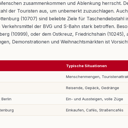
iele Menschen zusammenkommen und Ablenkung herrscht. D
lzahl der Touristen aus, um unbemerkt zuzuschlagen. Auch
enburg (10707) sind beliebte Ziele für Taschendiebstahl in
en Verkehrsmittel der BVG und S-Bahn stark betroffen. Be
rg (10999), oder dem Ostkreuz, Friedrichshain (10245), a
gen, Demonstrationen und Weihnachtsmärkten ist Vorsicht
Typische Situationen
Menschenmengen, Touristenattrak
Reisende, Gepäck, Gedränge
Berlin
Ein- und Aussteigen, volle Züge
ttenburg
Einkaufen, Cafés, Straßencafés