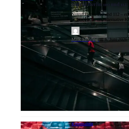
Notruf Berlin 110 und 11
Notruf Berlin 110 und 112 – erf
Onlinewache und alternative Ko
Maik Möhring
📅 6. Juni 2026
Notruf Berlin 110 und 112: Wann du welche Nummer wähl
Kriminalität