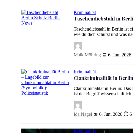
Kriminalität
Taschendiebstahl in Berli
Taschendiebstahl in Berlin: Hotspots und effektiver Schutz
Taschendiebstahl in Berlin ist 
wie du dich schützt und was n
Maik Möhring
📅 6. Juni 2026
Kriminalität
Clankriminalität in Berli
Clankriminalität in Berlin: Da
ist der Begriff wissenschaftlich 
Clankriminalität in Berlin: Lagebild 2025 und die Kritik
Ida Nagel
📅 6. Juni 2026
⏱ 6 
Kriminalität