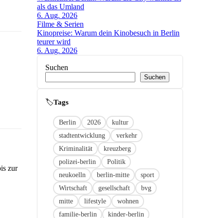
als das Umland
6. Aug. 2026
Filme & Serien
Kinopreise: Warum dein Kinobesuch in Berlin
teurer wird
6. Aug. 2026
Suchen
Suchen
🏷
Link
Berlin
2026
kultur
stadtentwicklung
verkehr
Kriminalität
kreuzberg
polizei-berlin
Politik
is zur
neukoelln
berlin-mitte
sport
Wirtschaft
gesellschaft
bvg
mitte
lifestyle
wohnen
familie-berlin
kinder-berlin