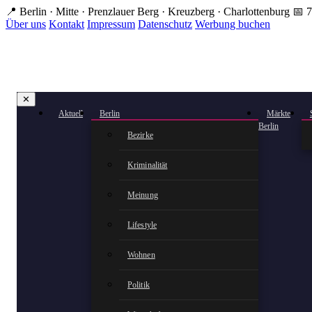
Zum
📍 Berlin · Mitte · Prenzlauer Berg · Kreuzberg · Charlottenburg
📅 7
Hauptinhalt
Über uns
Kontakt
Impressum
Datenschutz
Werbung buchen
springen
✕
Aktuell
Berlin
Märkte
Berlin
Bezirke
Kriminalität
Meinung
Lifestyle
Wohnen
Politik