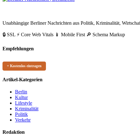
Beiträge
BerlinEcho – Zur Startseite
Unabhängige Berliner Nachrichten aus Politik, Kriminalität, Wirtschaf
🔒 SSL
⚡ Core Web Vitals
📱 Mobile First
🔎 Schema Markup
Empfehlungen
+ Kostenlos eintragen
Artikel-Kategorien
Berlin
Kultur
Lifestyle
Kriminalität
Politik
Verkehr
Redaktion