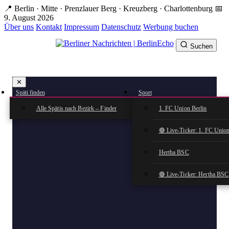
Zum
📍 Berlin · Mitte · Prenzlauer Berg · Kreuzberg · Charlottenburg
📅
Hauptinhalt
9. August 2026
springen
Über uns
Kontakt
Impressum
Datenschutz
Werbung buchen
Suchen
BerlinEcho – Zur Startseite
✕
rkte
Späti finden
Sport
n
Alle Spätis nach Bezirk – Finder
1. FC Union Berlin
🔴 Live-Ticker: 1. FC Union
Hertha BSC
🔴 Live-Ticker: Hertha BSC