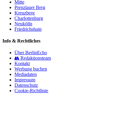
Mitte
Prenzlauer Berg
Kreuzberg
Charlottenburg
Neukölln
Friedrichshain
Info & Rechtliches
Über BerlinEcho
👥 Redaktionsteam
Kontakt
Werbung buchen
Mediadaten
Impressum
Datenschutz
Cookie-Richtlinie
© 2026 BerlinEcho · Maik Möhring Media
Impressum
Datenschutz
Kontakt
Über BerlinEcho