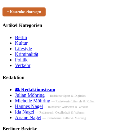
+ Kostenlos eintragen
Artikel-Kategorien
Berlin
Kultur
Lifestyle
Kriminalität
Politik
Verkehr
Redaktion
👥 Redaktionsteam
Julian Möhring
— Redakteur Sport & Digitales
Michelle Möhring
— Redakteurin Lifestyle & Kultur
Hannes Nagel
— Redakteur Wirtschaft & Verkehr
Ida Nagel
— Redakteurin Gesellschaft & Wohnen
Ariane Nagel
— Redakteurin Kultur & Meinung
Berliner Bezirke