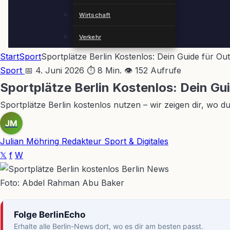
Wirtschaft
Verkehr
Start
Sport
Sportplätze Berlin Kostenlos: Dein Guide für Ou
Sport
📅 4. Juni 2026
⏱ 8 Min.
👁 152 Aufrufe
Sportplätze Berlin Kostenlos: Dein Gu
Sportplätze Berlin kostenlos nutzen – wir zeigen dir, wo du
JM
Julian Möhring
Redakteur Sport & Digitales
𝕏
f
W
Foto: Abdel Rahman Abu Baker
Folge BerlinEcho
Erhalte alle Berlin-News dort, wo es dir am besten passt.