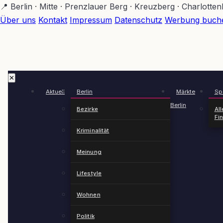
Zum
📍 Berlin · Mitte · Prenzlauer Berg · Kreuzberg · Charlotte
Hauptinhalt
Über uns
Kontakt
Impressum
Datenschutz
Werbung buch
springen
✕
Aktuell
Berlin
Märkte
Spä
Berlin
Bezirke
All
Fi
Kriminalität
Meinung
Lifestyle
Wohnen
Politik