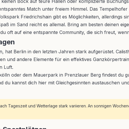
keinen Bock auf teure Hallen oder komplizierte Buchungss
 entspanntes Match unter freiem Himmel. Das Tempelhofer F
lkspark Friedrichshain gibt es Möglichkeiten, allerdings sin
 Spaß im Sand reicht es allemal. Bring am besten deinen eige
u oft auf eine entspannte Community, die sich freut, wenn 
lagen
ren, hat Berlin in den letzten Jahren stark aufgerüstet. Ca
en und andere Elemente für ein effektives Ganzkörpertrain
n Luft.
lln oder dem Mauerpark in Prenzlauer Berg findest du gut
d du kannst dich hier mit Gleichgesinnten austauschen und i
ach Tageszeit und Wetterlage stark variieren. An sonnigen Wochenen