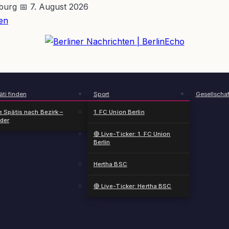
nburg
📅 7. August 2026
en
BerlinEcho – Zur Startseite
ti finden
Sport
Gesellschaf
e Spätis nach Bezirk –
1. FC Union Berlin
nder
🔴 Live-Ticker: 1. FC Union
Berlin
Hertha BSC
🔴 Live-Ticker: Hertha BSC