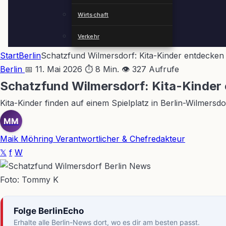
Wirtschaft
Verkehr
Start
Berlin
Schatzfund Wilmersdorf: Kita-Kinder entdecke
Berlin
📅 11. Mai 2026
⏱ 8 Min.
👁 327 Aufrufe
Schatzfund Wilmersdorf: Kita-Kinder
Kita-Kinder finden auf einem Spielplatz in Berlin-Wilmers
MM
Maik Möhring
Verantwortlicher & Chefredakteur
𝕏
f
W
Foto: Tommy K
Folge BerlinEcho
Erhalte alle Berlin-News dort, wo es dir am besten passt.