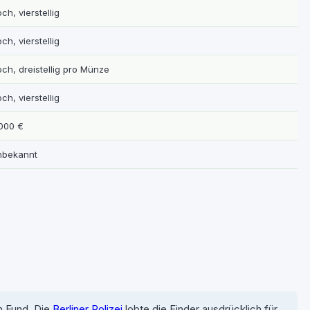
ch, vierstellig
ch, vierstellig
ch, dreistellig pro Münze
ch, vierstellig
000 €
nbekannt
n Fund. Die
Berliner Polizei
lobte die Finder ausdrücklich für