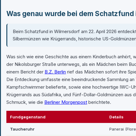
Was genau wurde bei dem Schatzfund 
Beim Schatzfund in Wilmersdorf am 22. April 2026 entdeck
Silbermünzen wie Krügerrands, historische US-Goldmünzen 
Was sich wie eine Geschichte aus einem Kinderbuch anhört, wur
der Nikolsburger Straße unterwegs, als ein Mädchen beim Bud
einem Bericht der
B.Z. Berlin
rief das Mädchen sofort ihre Spi
Die Entdeckung umfasste eine beeindruckende Sammlung an We
Kampfschwimmer belieferte, sowie eine hochwertige IWC-Uhr 
Krügerrands aus Südafrika, und Fünf-Dollar-Goldmünzen aus 
Schmuck, wie die
Berliner Morgenpost
berichtete.
Fundgegenstand
Details
Taucheruhr
Panerai (Flor