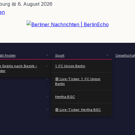
nburg
📅 6. August 2026
en
BerlinEcho – Zur Startseite
ti finden
Sport
Gesellschaf
e Spätis nach Bezirk –
1. FC Union Berlin
nder
🔴 Live-Ticker: 1. FC Union
Berlin
Hertha BSC
🔴 Live-Ticker: Hertha BSC