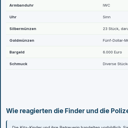
Armbanduhr
IWC
Uhr
Sinn
Silbermünzen
23 Stück, dar
Goldmünzen
Fünf-Dollar-M
Bargeld
6.000 Euro
Schmuck
Diverse Stück
Wie reagierten die Finder und die Poliz
Die Kita-Kinder und ihre Betreuerin handelten vorbildlich.