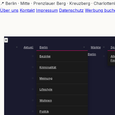
Zum
📍 Berlin · Mitte · Prenzlauer Berg · Kreuzberg · Charlotte
Hauptinhalt
Über uns
Kontakt
Impressum
Datenschutz
Werbung buch
springen
✕
Aktuell
Berlin
Märkte
Spä
Berlin
Bezirke
All
Fi
Kriminalität
Meinung
Lifestyle
Wohnen
Politik