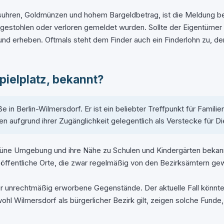
suhren, Goldmünzen und hohem Bargeldbetrag, ist die Meldung bei 
gestohlen oder verloren gemeldet wurden. Sollte der Eigentümer n
d erheben. Oftmals steht dem Finder auch ein Finderlohn zu, der 
pielplatz, bekannt?
ße in Berlin-Wilmersdorf. Er ist ein beliebter Treffpunkt für Fami
nen aufgrund ihrer Zugänglichkeit gelegentlich als Verstecke für 
re grüne Umgebung und ihre Nähe zu Schulen und Kindergärten bekan
 öffentliche Orte, die zwar regelmäßig von den Bezirksämtern ge
unrechtmäßig erworbene Gegenstände. Der aktuelle Fall könnte d
bwohl Wilmersdorf als bürgerlicher Bezirk gilt, zeigen solche Fund