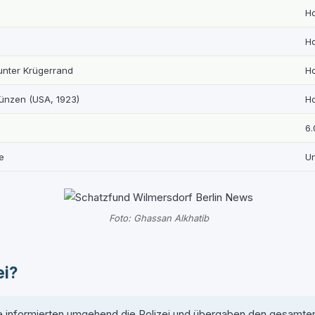
Ho
Ho
unter Krügerrand
Ho
ünzen (USA, 1923)
Ho
6.
e
U
Foto: Ghassan Alkhatib
ei?
 Sie informierten umgehend die Polizei und übergaben den gesamte