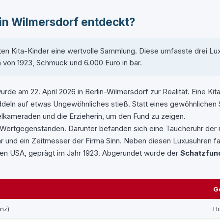
in Wilmersdorf entdeckt?
ten Kita-Kinder eine wertvolle Sammlung. Diese umfasste drei Lu
von 1923, Schmuck und 6.000 Euro in bar.
de am 22. April 2026 in Berlin-Wilmersdorf zur Realität. Eine Kit
deln auf etwas Ungewöhnliches stieß. Statt eines gewöhnlichen S
elkameraden und die Erzieherin, um den Fund zu zeigen.
rtgegenständen. Darunter befanden sich eine Taucheruhr der ren
und ein Zeitmesser der Firma Sinn. Neben diesen Luxusuhren fan
den USA, geprägt im Jahr 1923. Abgerundet wurde der
Schatzfun
G
enz)
Ho